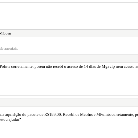
o MCoin
ão apropriada.
Points corretamente, porém não recebi o acesso de 14 dias de Mgavip nem acesso as
iz a aquisição do pacote de R$199,00. Recebi os Mcoins e MPoints corretamente, p
 e/ou ajudar?