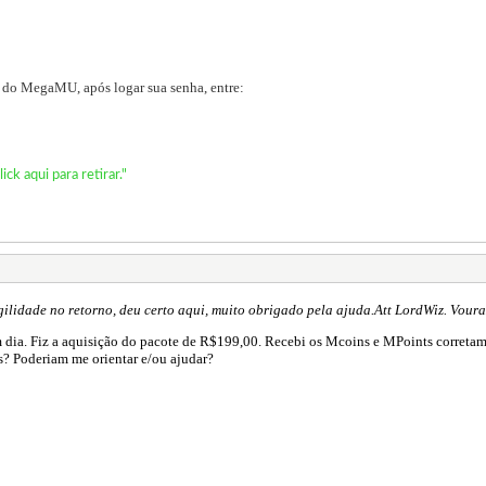
ite do MegaMU, após logar sua senha, entre:
lick
aqui para retirar."
agilidade no retorno, deu certo aqui, muito obrigado pela ajuda.Att LordWiz. Vour
 dia. Fiz a aquisição do pacote de R$199,00. Recebi os Mcoins e MPoints correta
es? Poderiam me orientar e/ou ajudar?