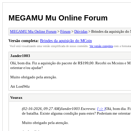
MEGAMU Mu Online Forum
MEGAMU Mu Online Forum
>
Fórum
>
Dúvidas
> Brindes da aquisição d
Versão completa:
Brindes da aquisição do MCoin
Você está visualizando uma versão simplificada de nosso conteúdo.
Ver versão completa
com a formataç
Jander1003
Olá, bom dia. Fiz a aquisição do pacote de R$199,00. Recebi os Mcoins e M
orientar e/ou ajudar?
Muito obrigado pela atenção.
Att LordWiz
Vourax
(02-16-2026, 09:27 AM)
Jander1003 Escreveu:
[ -> ]
Olá, bom dia. F
de batalha. Existe alguma condição para estes? Poderiam me orientar
Muito obrigado pela atenção.