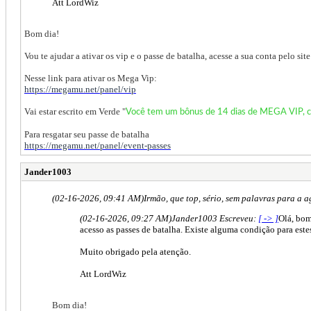
Att LordWiz
Bom dia!
Vou te ajudar a ativar os vip e o passe de batalha, acesse a sua conta pelo s
Nesse link para ativar os Mega Vip:
https://megamu.net/panel/vip
Vai estar escrito em Verde "
Você tem um bônus de 14 dias de MEGA VIP, c
Para resgatar seu passe de batalha
https://megamu.net/panel/event-passes
Jander1003
(02-16-2026, 09:41 AM)
Irmão, que top, sério, sem palavras para a 
(02-16-2026, 09:27 AM)
Jander1003 Escreveu:
[ -> ]
Olá, bom
acesso as passes de batalha. Existe alguma condição para est
Muito obrigado pela atenção.
Att LordWiz
Bom dia!