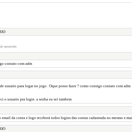
RIO
ão apropriada.
sigo contato com adm
de usuario para logar no jogo . Oque posso fazer ? como consigo contato com adm
ci o usuario pra login. a senha eu sei tambem
mail da conta e logo receberá todos logins das contas cadastrada no mesmo e-mai
RIO