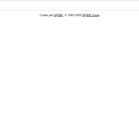
Criado por
MyBB
, © 2002-2026
MyBB Group