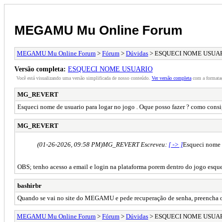
MEGAMU Mu Online Forum
MEGAMU Mu Online Forum
>
Fórum
>
Dúvidas
> ESQUECI NOME USUA
Versão completa:
ESQUECI NOME USUARIO
Você está visualizando uma versão simplificada de nosso conteúdo.
Ver versão completa
com a formataç
MG_REVERT
Esqueci nome de usuario para logar no jogo . Oque posso fazer ? como con
MG_REVERT
(01-26-2026, 09:58 PM)
MG_REVERT Escreveu:
[ -> ]
Esqueci nome 
OBS; tenho acesso a email e login na plataforma porem dentro do jogo esque
bashirbr
Quando se vai no site do MEGAMU e pede recuperação de senha, preencha o e
MEGAMU Mu Online Forum
>
Fórum
>
Dúvidas
> ESQUECI NOME USUA