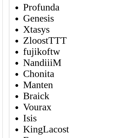
Profunda
Genesis
Xtasys
ZloostTTT
fujikoftw
NandiiiM
Chonita
Manten
Braick
Vourax
Isis
KingLacost