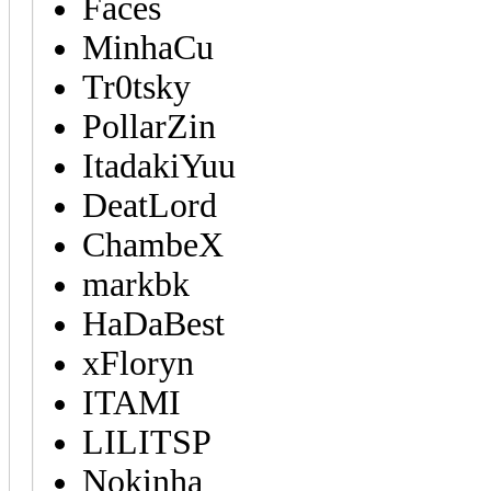
Faces
MinhaCu
Tr0tsky
PollarZin
ItadakiYuu
DeatLord
ChambeX
markbk
HaDaBest
xFloryn
ITAMI
LILITSP
Nokinha