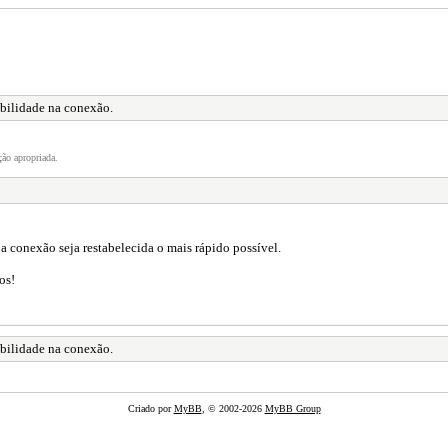
abilidade na conexão.
ão apropriada.
 conexão seja restabelecida o mais rápido possível.
os!
abilidade na conexão.
Criado por
MyBB
, © 2002-2026
MyBB Group