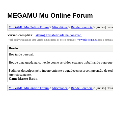
MEGAMU Mu Online Forum
MEGAMU Mu Online Forum
>
Miscelânea
>
Bar de Lorencia
> [Aviso] Inst
Versão completa:
[Aviso] Instabilidade na conexão.
Você está visualizando uma versão simplificada de nosso conteúdo.
Ver versão completa
com a formataç
Bardo
Boa tarde pessoal,
Houve uma queda na conexão com o servidor, estamos trabalhando para que a
Pedimos desculpas pelo inconveniente e agradecemos a compreensão de tod
Atenciosamente,
Game Master
Bardo.
MEGAMU Mu Online Forum
>
Miscelânea
>
Bar de Lorencia
> [Aviso] Inst