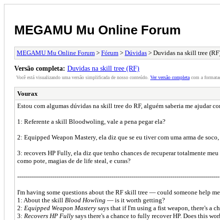
MEGAMU Mu Online Forum
MEGAMU Mu Online Forum
>
Fórum
>
Dúvidas
> Duvidas na skill tree (RF
Versão completa:
Duvidas na skill tree (RF)
Você está visualizando uma versão simplificada de nosso conteúdo.
Ver versão completa
com a formataç
Vourax
Estou com algumas dúvidas na skill tree do RF, alguém saberia me ajudar c
1: Referente a skill Bloodwoling, vale a pena pegar ela?
2: Equipped Weapon Mastery, ela diz que se eu tiver com uma arma de soco, 
3: recovers HP Fully, ela diz que tenho chances de recuperar totalmente meu
como pote, magias de de life steal, e curas?
-------------------------------------------------------------------------------------------------------
I'm having some questions about the RF skill tree — could someone help me
1: About the skill
Blood Howling
— is it worth getting?
2:
Equipped Weapon Mastery
says that if I'm using a fist weapon, there's a
3:
Recovers HP Fully
says there's a chance to fully recover HP. Does this wo