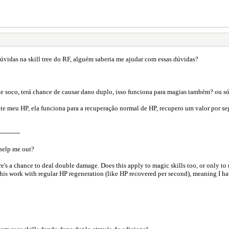
vidas na skill tree do RF, alguém saberia me ajudar com essas dúvidas?
 soco, terá chance de causar dano duplo, isso funciona para magias também? ou só
nte meu HP, ela funciona para a recuperação normal de HP, recupero um valor por s
----------
help me out?
ere's a chance to deal double damage. Does this apply to magic skills too, or only to
this work with regular HP regeneration (like HP recovered per second), meaning I ha