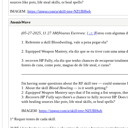
sources like pots, life steal skills, or heal spells?
IMAGEM:
https://imgur.com/a/skill-tree-NZUBHwb
AtomisWave
(05-27-2025, 11:27 AM)
Vourax Escreveu:
[ -> ]
Estou com algumas dú
1: Referente a skill Bloodwoling, vale a pena pegar ela?
2: Equipped Weapon Mastery, ela diz que se eu tiver com uma arma de
3: recovers HP Fully, ela diz que tenho chances de recuperar totalme
fontes de cura, como pote, magias de de life steal, e curas?
---------------------------------------------------------------------------------------------
I'm having some questions about the RF skill tree — could someone 
1: About the skill
Blood Howling
— is it worth getting?
2:
Equipped Weapon Mastery
says that if I'm using a fist weapon, th
3:
Recovers HP Fully
says there's a chance to fully recover HP. Does 
with healing sources like pots, life steal skills, or heal spells?
IMAGEM:
https://imgur.com/a/skill-tree-NZUBHwb
1° Requer testes de cada skill.