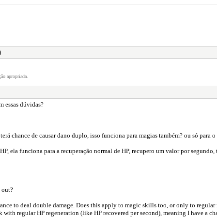
)
ão apropriada.
om essas dúvidas?
terá chance de causar dano duplo, isso funciona para magias também? ou só para o
 HP, ela funciona para a recuperação normal de HP, recupero um valor por segundo, t
 out?
 chance to deal double damage. Does this apply to magic skills too, or only to regular
rk with regular HP regeneration (like HP recovered per second), meaning I have a ch