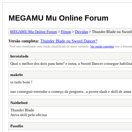
MEGAMU Mu Online Forum
MEGAMU Mu Online Forum
>
Fórum
>
Dúvidas
> Thunder Blade ou Sword
Versão completa:
Thunder Blade ou Sword Dancer?
Você está visualizando uma versão simplificada de nosso conteúdo.
Ver versão completa
com a formataç
heroialado
Qual o melhor dos dois para farm? e outra, a Sword Dancer consegue habilita
makebt
oi tudo bom ?
nao conseguir entender o começo da pergunta , a power slash e skill de arma 
Naitheboti
Thunder Blade
Ativa skill pela oficina
Passilio