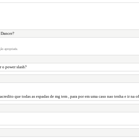
 Dancer?
ão apropriada.
r o power slash?
acredito que todas as espadas de mg tem , para por em uma caso nao tenha e ir na ofi