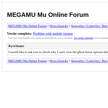
MEGAMU Mu Online Forum
MEGAMU Mu Online Forum
>
Nova Geração
>
Sugestões / Correções / Bug
Versão completa:
Problem with mobile version
Você está visualizando uma versão simplificada de nosso conteúdo.
Ver versão completa
com a formataç
KyreStoner
I would like to ask you to check why I can't view the ghost horse options thr
MEGAMU Mu Online Forum
>
Nova Geração
>
Sugestões / Correções / Bug