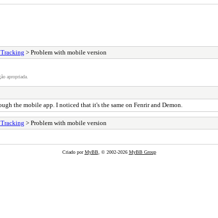
 Tracking
> Problem with mobile version
ão apropriada.
ough the mobile app. I noticed that it's the same on Fenrir and Demon.
 Tracking
> Problem with mobile version
Criado por
MyBB
, © 2002-2026
MyBB Group