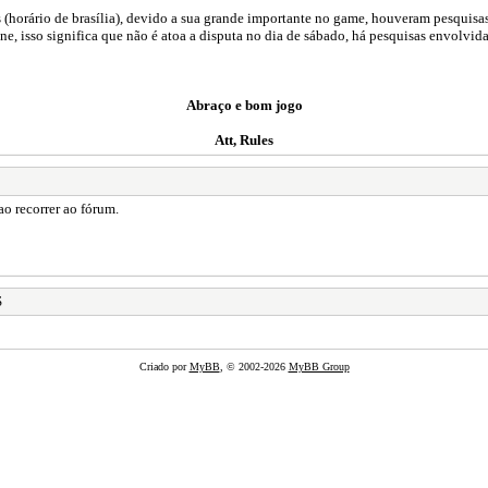
 (horário de brasília), devido a sua grande importante no game, houveram pesquisa
ne, isso significa que não é atoa a disputa no dia de sábado, há pesquisas envolvida
Abraço e bom jogo
Att, Rules
ao recorrer ao fórum.
S
Criado por
MyBB
, © 2002-2026
MyBB Group