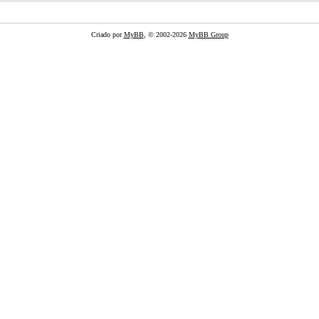
Criado por
MyBB
, © 2002-2026
MyBB Group