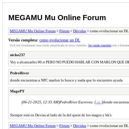
MEGAMU Mu Online Forum
MEGAMU Mu Online Forum
>
Fórum
>
Dúvidas
> como evolucionar un DL
Versão completa:
como evolucionar un DL
Você está visualizando uma versão simplificada de nosso conteúdo.
Ver versão completa
com a formataç
nicko237
Voy a alcanzarles 90 rr PERO NO PUEDO HABLAR CON MARLON QUE 
PedroRiver
donde encuentras a NPC marlon lo busco y nada que lo encuentro ayuda
MagoPY
(06-21-2025, 12:35 AM)
PedroRiver Escreveu:
[ -> ]
donde encuentra
Siempre está en Devias al lado de la del quest de los magos y bk's
MEGAMU Mu Online Forum
>
Fórum
>
Dúvidas
> como evolucionar un DL