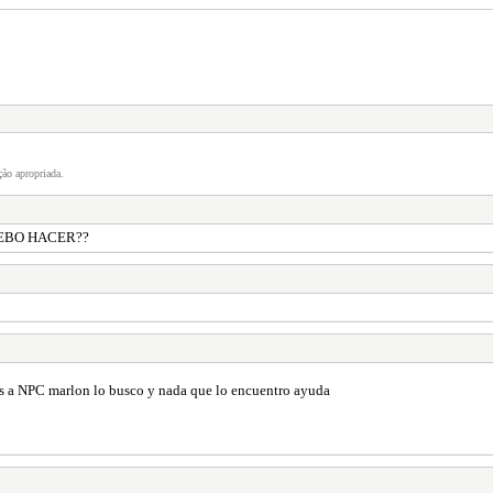
ão apropriada.
DEBO HACER??
s a NPC marlon lo busco y nada que lo encuentro ayuda