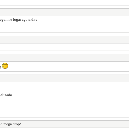
segui me logar agora dnv
!!
malizado.
do mega drop!