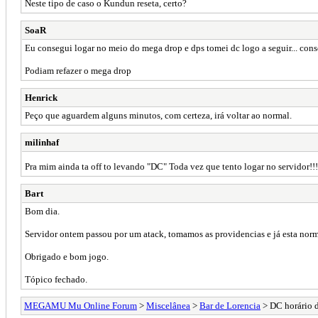
Neste tipo de caso o Kundun reseta, certo?
SoaR
Eu consegui logar no meio do mega drop e dps tomei dc logo a seguir... con
Podiam refazer o mega drop
Henrick
Peço que aguardem alguns minutos, com certeza, irá voltar ao normal.
milinhaf
Pra mim ainda ta off to levando "DC" Toda vez que tento logar no servidor!!
Bart
Bom dia.
Servidor ontem passou por um atack, tomamos as providencias e já esta nor
Obrigado e bom jogo.
Tópico fechado.
MEGAMU Mu Online Forum
>
Miscelânea
>
Bar de Lorencia
> DC horário 