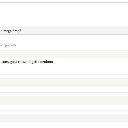
do mega drop!
ão apropriada.
 conseguia entrar de jeito nenhum...