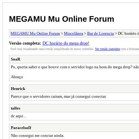
MEGAMU Mu Online Forum
MEGAMU Mu Online Forum
>
Miscelânea
>
Bar de Lorencia
> DC horário 
Versão completa:
DC horário do mega drop!
Você está visualizando uma versão simplificada de nosso conteúdo.
Ver versão completa
com a formataç
SoaR
Po, queria saber o que houve com o servidor logo na hora do mega drop? não
Abraço
Henrick
Parece que o servidores cairam, mas já consegui conectar.
talles
dc aqui ..
ParacelsoD
Não consegui me conctar ainda.