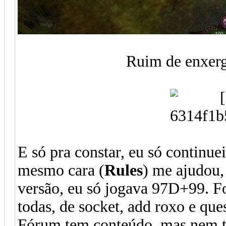
Ruim de enxerg
E só pra constar, eu só continue
mesmo cara (
Rules
) me ajudou,
versão, eu só jogava 97D+99. Fo
todas, de socket, add roxo e que
Fórum tem conteúdo, mas nem ta