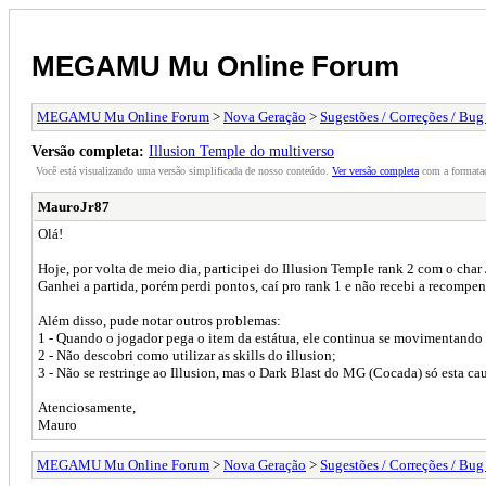
MEGAMU Mu Online Forum
MEGAMU Mu Online Forum
>
Nova Geração
>
Sugestões / Correções / Bug
Versão completa:
Illusion Temple do multiverso
Você está visualizando uma versão simplificada de nosso conteúdo.
Ver versão completa
com a formataç
MauroJr87
Olá!
Hoje, por volta de meio dia, participei do Illusion Temple rank 2 com o cha
Ganhei a partida, porém perdi pontos, caí pro rank 1 e não recebi a recompen
Além disso, pude notar outros problemas:
1 - Quando o jogador pega o item da estátua, ele continua se movimentand
2 - Não descobri como utilizar as skills do illusion;
3 - Não se restringe ao Illusion, mas o Dark Blast do MG (Cocada) só esta 
Atenciosamente,
Mauro
MEGAMU Mu Online Forum
>
Nova Geração
>
Sugestões / Correções / Bug