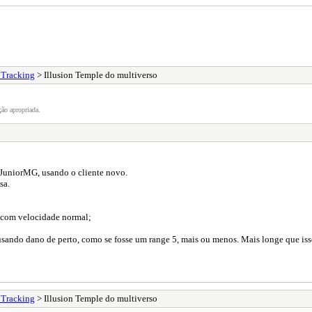
 Tracking
> Illusion Temple do multiverso
ão apropriada.
r JuniorMG, usando o cliente novo.
sa.
o com velocidade normal;
causando dano de perto, como se fosse um range 5, mais ou menos. Mais longe que is
 Tracking
> Illusion Temple do multiverso