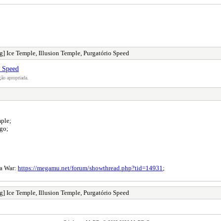
] Ice Temple, Illusion Temple, Purgatório Speed
o Speed
ão apropriada.
mple;
igo;
ka War:
https://megamu.net/forum/showthread.php?tid=14931
;
] Ice Temple, Illusion Temple, Purgatório Speed