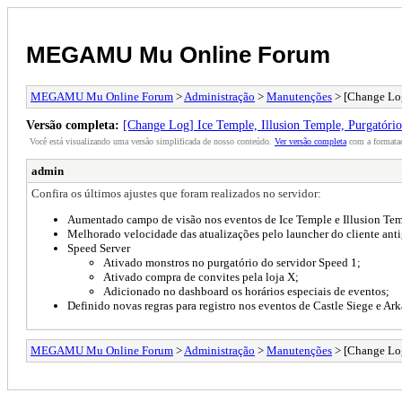
MEGAMU Mu Online Forum
MEGAMU Mu Online Forum
>
Administração
>
Manutenções
> [Change Log
Versão completa:
[Change Log] Ice Temple, Illusion Temple, Purgatóri
Você está visualizando uma versão simplificada de nosso conteúdo.
Ver versão completa
com a formataç
admin
Confira os últimos ajustes que foram realizados no servidor:
Aumentado campo de visão nos eventos de Ice Temple e Illusion Te
Melhorado velocidade das atualizações pelo launcher do cliente ant
Speed Server
Ativado monstros no purgatório do servidor Speed 1;
Ativado compra de convites pela loja X;
Adicionado no dashboard os horários especiais de eventos;
Definido novas regras para registro nos eventos de Castle Siege e Ar
MEGAMU Mu Online Forum
>
Administração
>
Manutenções
> [Change Log