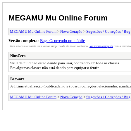
MEGAMU Mu Online Forum
MEGAMU Mu Online Forum
>
Nova Geração
>
Sugestões / Correções / Bug
Versão completa:
Bugs Ocorrendo no móbile
Você está visualizando uma versão simplificada de nosso conteúdo.
Ver versão completa
com a formataç
NiusZera
Skill de ruud não estão dando para usar, ocorrendo em toda as classes
Em algumas classes não está dando para equipar o fenrir
Beeware
A última atualização (publicada hoje) possui correções relacionadas, atualize
MEGAMU Mu Online Forum
>
Nova Geração
>
Sugestões / Correções / Bug