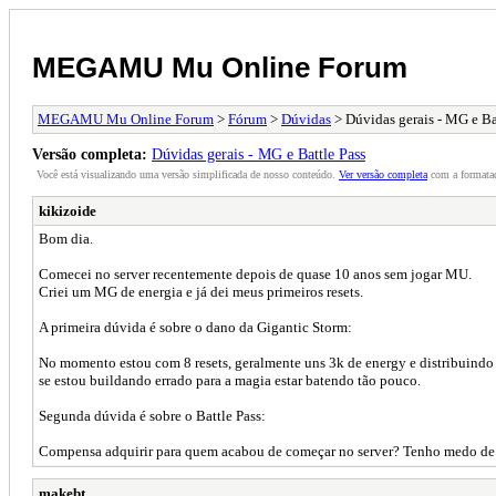
MEGAMU Mu Online Forum
MEGAMU Mu Online Forum
>
Fórum
>
Dúvidas
> Dúvidas gerais - MG e Ba
Versão completa:
Dúvidas gerais - MG e Battle Pass
Você está visualizando uma versão simplificada de nosso conteúdo.
Ver versão completa
com a formataç
kikizoide
Bom dia.
Comecei no server recentemente depois de quase 10 anos sem jogar MU.
Criei um MG de energia e já dei meus primeiros resets.
A primeira dúvida é sobre o dano da Gigantic Storm:
No momento estou com 8 resets, geralmente uns 3k de energy e distribuindo
se estou buildando errado para a magia estar batendo tão pouco.
Segunda dúvida é sobre o Battle Pass:
Compensa adquirir para quem acabou de começar no server? Tenho medo de n
makebt