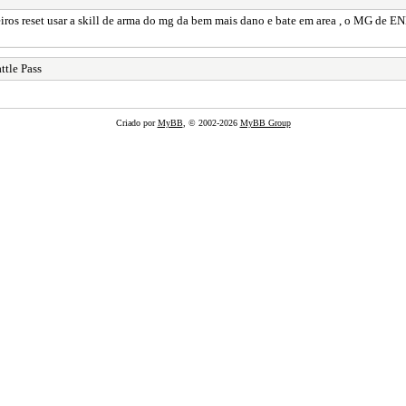
s reset usar a skill de arma do mg da bem mais dano e bate em area , o MG de ENE 
ttle Pass
Criado por
MyBB
, © 2002-2026
MyBB Group