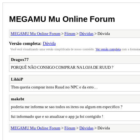
MEGAMU Mu Online Forum
MEGAMU Mu Online Forum
>
Fórum
>
Dúvidas
> Dúvida
Versão completa:
Dúvida
Você está visualizando uma versão simplificada de nosso conteúdo.
Ver versão completa
com a formataç
Dragox77
PORQUÊ NÃO CONSIGO COMPRAR NA LOJA DE RUUD ?
LikkiP
Tbm queria comprar itens Ruud no NPC e da erro…
makebt
poderia me informa se sao todos os itens ou algum em especifico ?
fui informado que e so atualizar o app ja foi corrigido !
MEGAMU Mu Online Forum
>
Fórum
>
Dúvidas
> Dúvida