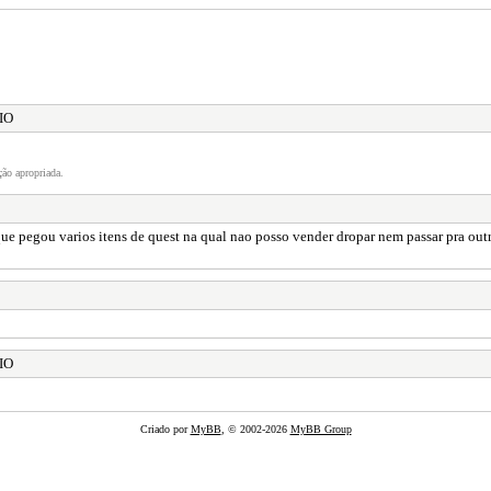
IO
ão apropriada.
ue pegou varios itens de quest na qual nao posso vender dropar nem passar pra outro
IO
Criado por
MyBB
, © 2002-2026
MyBB Group