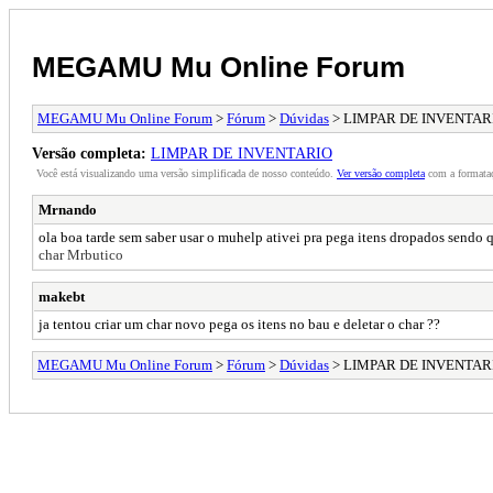
MEGAMU Mu Online Forum
MEGAMU Mu Online Forum
>
Fórum
>
Dúvidas
> LIMPAR DE INVENTAR
Versão completa:
LIMPAR DE INVENTARIO
Você está visualizando uma versão simplificada de nosso conteúdo.
Ver versão completa
com a formataç
Mrnando
ola boa tarde sem saber usar o muhelp ativei pra pega itens dropados sendo q
char Mrbutico
makebt
ja tentou criar um char novo pega os itens no bau e deletar o char ??
MEGAMU Mu Online Forum
>
Fórum
>
Dúvidas
> LIMPAR DE INVENTAR