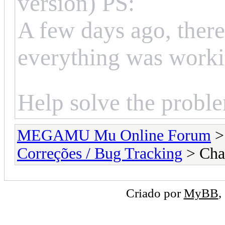
version) PS:
A few days ago, ther
everything was work
Help solve the probl
MEGAMU Mu Online Forum
Correções / Bug Tracking
> Cha
Criado por
MyBB
,