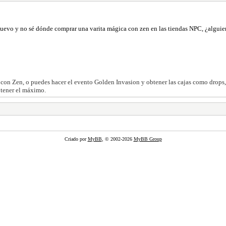
nuevo y no sé dónde comprar una varita mágica con zen en las tiendas NPC, ¿alguie
con Zen, o puedes hacer el evento Golden Invasion y obtener las cajas como drops
obtener el máximo.
Criado por
MyBB
, © 2002-2026
MyBB Group