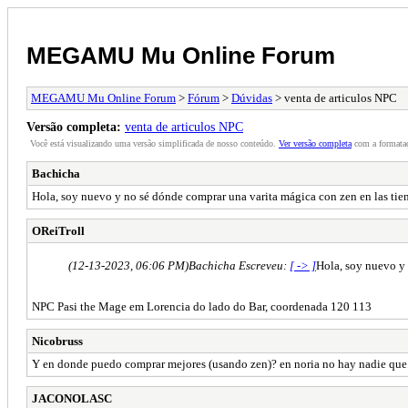
MEGAMU Mu Online Forum
MEGAMU Mu Online Forum
>
Fórum
>
Dúvidas
> venta de articulos NPC
Versão completa:
venta de articulos NPC
Você está visualizando uma versão simplificada de nosso conteúdo.
Ver versão completa
com a formataç
Bachicha
Hola, soy nuevo y no sé dónde comprar una varita mágica con zen en las tie
OReiTroll
(12-13-2023, 06:06 PM)
Bachicha Escreveu:
[ -> ]
Hola, soy nuevo y 
NPC Pasi the Mage em Lorencia do lado do Bar, coordenada 120 113
Nicobruss
Y en donde puedo comprar mejores (usando zen)? en noria no hay nadie que v
JACONOLASC