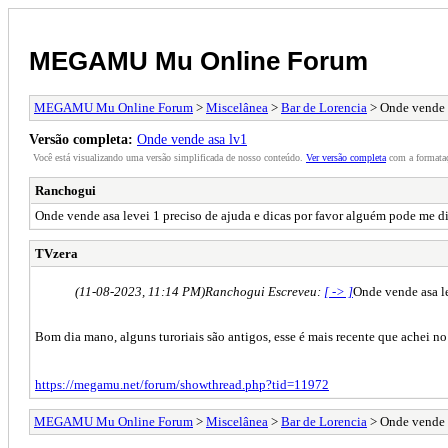
MEGAMU Mu Online Forum
MEGAMU Mu Online Forum
>
Miscelânea
>
Bar de Lorencia
> Onde vende 
Versão completa:
Onde vende asa lv1
Você está visualizando uma versão simplificada de nosso conteúdo.
Ver versão completa
com a formataç
Ranchogui
Onde vende asa levei 1 preciso de ajuda e dicas por favor alguém pode me d
TVzera
(11-08-2023, 11:14 PM)
Ranchogui Escreveu:
[ -> ]
Onde vende asa le
Bom dia mano, alguns turoriais são antigos, esse é mais recente que achei n
https://megamu.net/forum/showthread.php?tid=11972
MEGAMU Mu Online Forum
>
Miscelânea
>
Bar de Lorencia
> Onde vende 