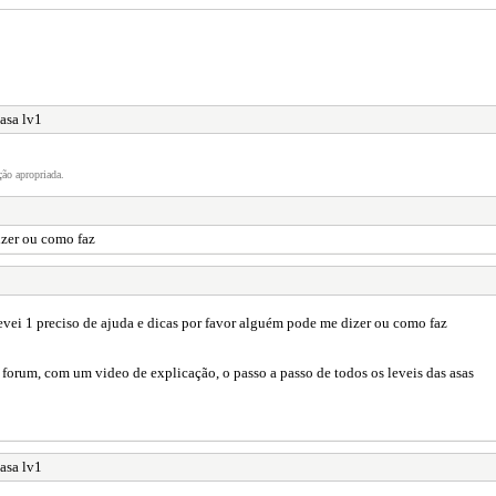
asa lv1
ão apropriada.
izer ou como faz
vei 1 preciso de ajuda e dicas por favor alguém pode me dizer ou como faz
o forum, com um video de explicação, o passo a passo de todos os leveis das asas
asa lv1