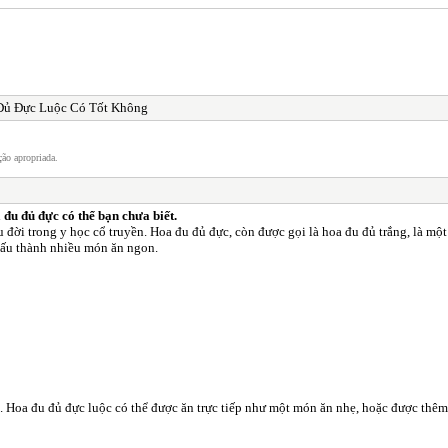
Đủ Đực Luộc Có Tốt Không
ão apropriada.
đu đủ đực có thể bạn chưa biết.
 đời trong y học cổ truyền. Hoa đu đủ đực, còn được gọi là hoa đu đủ trắng, là một
tấu thành nhiều món ăn ngon.
ệt. Hoa đu đủ đực luộc có thể được ăn trực tiếp như một món ăn nhẹ, hoặc được t