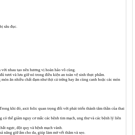
bị sâu đục.
à với nhau tạo nên hương vị hoàn hảo vô cùng.
ủ tươi và lưu giữ nó trong điều kiện an toàn vệ sinh thực phẩm.
 món ăn nhiều chất đạm như thịt cá trứng hay ăn cùng canh hoặc các món
ong khi đó, axit folic quan trọng đối với phát triển thành tâm thần của thai
g có thể giảm nguy cơ mắc các bệnh tim mạch, ung thư và các bệnh lý liên
thắt ngực, đột quỵ và bệnh mạch vành.
hả năng giữ ẩm cho da, giúp làm mờ vết thâm và sẹo.