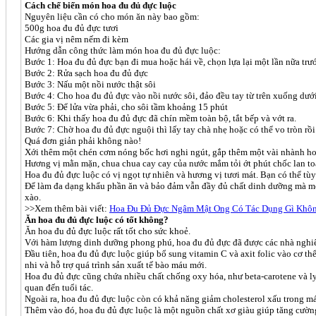
Cách chế biến món hoa đu đủ đực luộc
Nguyên liệu cần có cho món ăn này bao gồm:
500g hoa đu đủ đực tươi
Các gia vị nêm nếm đi kèm
Hướng dẫn công thức làm món hoa đu đủ đực luộc:
Bước 1: Hoa đu đủ đực bạn đi mua hoặc hái về, chọn lựa lại một lần nữa trướ
Bước 2: Rửa sạch hoa đu đủ đực
Bước 3: Nấu một nồi nước thật sôi
Bước 4: Cho hoa đu đủ đực vào nồi nước sôi, đảo đều tay từ trên xuống dướ
Bước 5: Để lửa vừa phải, cho sôi tầm khoảng 15 phút
Bước 6: Khi thấy hoa đu đủ đực đã chín mềm toàn bộ, tắt bếp và vớt ra.
Bước 7: Chờ hoa đu đủ đực nguội thì lấy tay chà nhẹ hoặc có thể vo tròn rồi 
Quá đơn giản phải không nào!
Xới thêm một chén cơm nóng bốc hơi nghi ngút, gắp thêm một vài nhành ho
Hương vị mằn mặn, chua chua cay cay của nước mắm tỏi ớt phút chốc lan toả
Hoa đu đủ đực luộc có vị ngọt tự nhiên và hương vị tươi mát. Bạn có thể t
Để làm đa dạng khẩu phần ăn và bảo đảm vẫn đầy đủ chất dinh dưỡng mà mộ
xào.
>>Xem thêm bài viết:
Hoa Đu Đủ Đực Ngâm Mật Ong Có Tác Dụng Gì Khô
Ăn hoa đu đủ đực luộc có tốt không?
Ăn hoa đu đủ đực luộc rất tốt cho sức khoẻ.
Với hàm lượng dinh dưỡng phong phú, hoa đu đủ đực đã được các nhà nghiê
Đầu tiên, hoa đu đủ đực luộc giúp bổ sung vitamin C và axit folic vào cơ th
nhi và hỗ trợ quá trình sản xuất tế bào máu mới.
Hoa đu đủ đực cũng chứa nhiều chất chống oxy hóa, như beta-carotene và ly
quan đến tuổi tác.
Ngoài ra, hoa đu đủ đực luộc còn có khả năng giảm cholesterol xấu trong m
Thêm vào đó, hoa đu đủ đực luộc là một nguồn chất xơ giàu giúp tăng cường