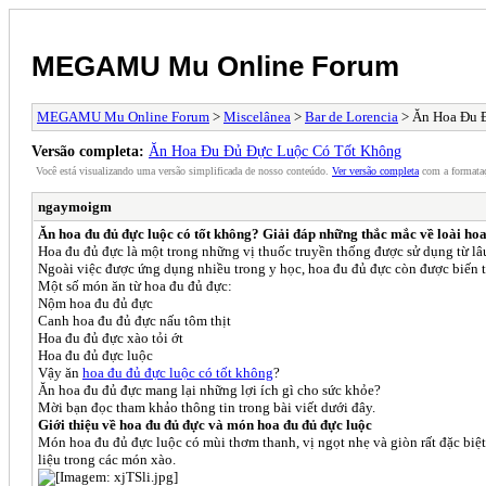
MEGAMU Mu Online Forum
MEGAMU Mu Online Forum
>
Miscelânea
>
Bar de Lorencia
> Ăn Hoa Đu 
Versão completa:
Ăn Hoa Đu Đủ Đực Luộc Có Tốt Không
Você está visualizando uma versão simplificada de nosso conteúdo.
Ver versão completa
com a formataç
ngaymoigm
Ăn hoa đu đủ đực luộc có tốt không? Giải đáp những thắc mắc về loài hoa 
Hoa đu đủ đực là một trong những vị thuốc truyền thống được sử dụng từ lâu
Ngoài việc được ứng dụng nhiều trong y học, hoa đu đủ đực còn được biến 
Một số món ăn từ hoa đu đủ đực:
Nộm hoa đu đủ đực
Canh hoa đu đủ đực nấu tôm thịt
Hoa đu đủ đực xào tỏi ớt
Hoa đu đủ đực luộc
Vậy ăn
hoa đu đủ đực luộc có tốt không
?
Ăn hoa đu đủ đực mang lại những lợi ích gì cho sức khỏe?
Mời bạn đọc tham khảo thông tin trong bài viết dưới đây.
Giới thiệu về hoa đu đủ đực và món hoa đu đủ đực luộc
Món hoa đu đủ đực luộc có mùi thơm thanh, vị ngọt nhẹ và giòn rất đặc bi
liệu trong các món xào.