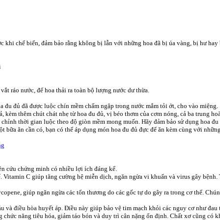
c khi chế biến, đảm bảo rằng không bị lẫn với những hoa đã bị úa vàng, bị hư hay 
i
vắt ráo nước, để hoa thải ra toàn bộ lượng nước dư thừa.
a đu đủ đã được luộc chín mềm chấm ngập trong nước mắm tỏi ớt, cho vào miệng.
, kèm thêm chút chát nhẹ từ hoa đu đủ, vị béo thơm của cơm nóng, cả ba trung ho
ùy chỉnh thời gian luộc theo độ giòn mềm mong muốn. Hãy đảm bảo sử dụng hoa đu đ
t bữa ăn cần có, bạn có thể áp dụng món hoa đu đủ đực để ăn kèm cùng với những
ng
n cứu chứng minh có nhiều lợi ích đáng kể.
ể. Vitamin C giúp tăng cường hệ miễn dịch, ngăn ngừa vi khuẩn và virus gây bệnh. Tr
copene, giúp ngăn ngừa các tổn thương do các gốc tự do gây ra trong cơ thể. Chún
áu và điều hòa huyết áp. Điều này giúp bảo vệ tim mạch khỏi các nguy cơ như đau 
 chức năng tiêu hóa, giảm táo bón và duy trì cân nặng ổn định. Chất xơ cũng có k