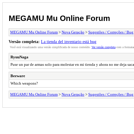
MEGAMU Mu Online Forum
MEGAMU Mu Online Forum
>
Nova Geração
>
Sugestões / Correções / Bug
Versão completa:
La tienda del inventario está bug
Você está visualizando uma versão simplificada de nosso conteúdo.
Ver versão completa
com a formataç
RyuuNaga
Puse un par de armas solo para molestar en mi tienda y ahora no me deja sac
Beeware
Which weapons?
MEGAMU Mu Online Forum
>
Nova Geração
>
Sugestões / Correções / Bug