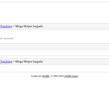
 Tracking
> Mega Helper bugado
ão apropriada.
 Tracking
> Mega Helper bugado
Criado por
MyBB
, © 2002-2026
MyBB Group