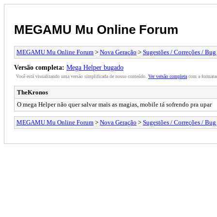
MEGAMU Mu Online Forum
MEGAMU Mu Online Forum
>
Nova Geração
>
Sugestões / Correções / Bug
Versão completa:
Mega Helper bugado
Você está visualizando uma versão simplificada de nosso conteúdo.
Ver versão completa
com a formataç
TheKronos
O mega Helper não quer salvar mais as magias, mobile tá sofrendo pra upar
MEGAMU Mu Online Forum
>
Nova Geração
>
Sugestões / Correções / Bug