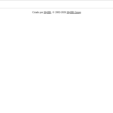
Criado por
MyBB
, © 2002-2026
MyBB Group