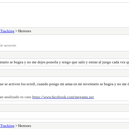
 Tracking
> Herrores
ão apropriada.
ntario se bugea y no me dejes ponerla y tengo que salir y entrar al juego cada vez 
que se activen los scroll, cuando pongo mi arma en mi inventario se bugea y no me d
han analizado tu caso
https://www.facebook.com/megamu.net
 Tracking
> Herrores