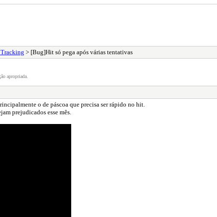
 Tracking
> [Bug]Hit só pega após várias tentativas
ão apropriada.
rincipalmente o de páscoa que precisa ser rápido no hit.
ejam prejudicados esse mês.