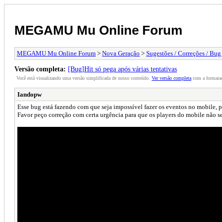
MEGAMU Mu Online Forum
MEGAMU Mu Online Forum
>
Nova Geração
>
Sugestões / Correções / Bug
Versão completa:
[Bug]Hit só pega após várias tentativas
Você está visualizando uma versão simplificada de nosso conteúdo.
Ver versão completa
com a formataç
Iandopw
Esse bug está fazendo com que seja impossível fazer os eventos no mobile, p
Favor peço correção com certa urgência para que os players do mobile não s