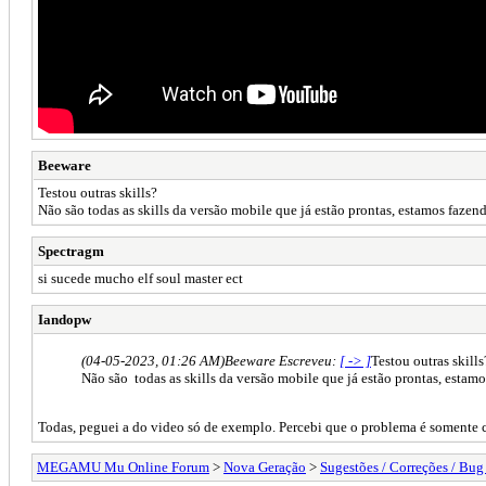
Beeware
Testou outras skills?
Não são todas as skills da versão mobile que já estão prontas, estamos fazen
Spectragm
si sucede mucho elf soul master ect
Iandopw
(04-05-2023, 01:26 AM)
Beeware Escreveu:
[ -> ]
Testou outras skills
Não são todas as skills da versão mobile que já estão prontas, estam
Todas, peguei a do video só de exemplo. Percebi que o problema é somente com
MEGAMU Mu Online Forum
>
Nova Geração
>
Sugestões / Correções / Bug