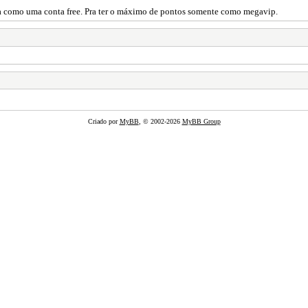
eita como uma conta free. Pra ter o máximo de pontos somente como megavip.
Criado por
MyBB
, © 2002-2026
MyBB Group