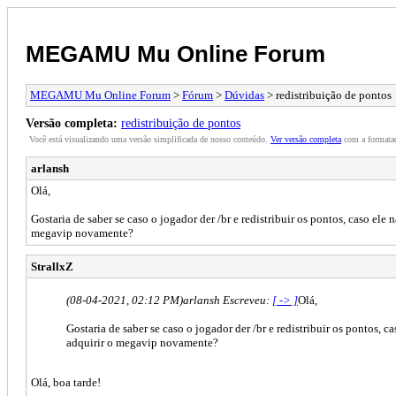
MEGAMU Mu Online Forum
MEGAMU Mu Online Forum
>
Fórum
>
Dúvidas
> redistribuição de pontos
Versão completa:
redistribuição de pontos
Você está visualizando uma versão simplificada de nosso conteúdo.
Ver versão completa
com a formataç
arlansh
Olá,
Gostaria de saber se caso o jogador der /br e redistribuir os pontos, caso el
megavip novamente?
StrallxZ
(08-04-2021, 02:12 PM)
arlansh Escreveu:
[ -> ]
Olá,
Gostaria de saber se caso o jogador der /br e redistribuir os pontos,
adquirir o megavip novamente?
Olá, boa tarde!