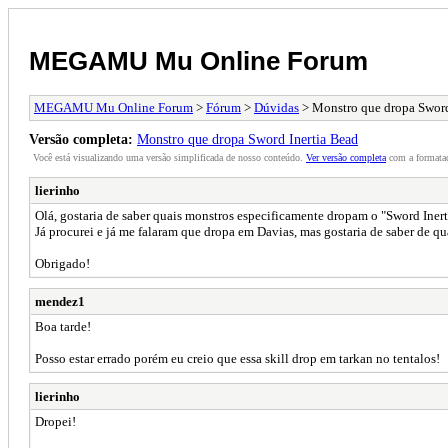
MEGAMU Mu Online Forum
MEGAMU Mu Online Forum
>
Fórum
>
Dúvidas
> Monstro que dropa Sword
Versão completa:
Monstro que dropa Sword Inertia Bead
Você está visualizando uma versão simplificada de nosso conteúdo.
Ver versão completa
com a formataç
lierinho
Olá, gostaria de saber quais monstros especificamente dropam o "Sword Inert
Já procurei e já me falaram que dropa em Davias, mas gostaria de saber de 
Obrigado!
mendez1
Boa tarde!
Posso estar errado porém eu creio que essa skill drop em tarkan no tentalos!
lierinho
Dropei!