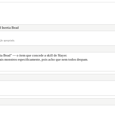
 Inertia Bead
ão apropriada.
ia Bead" — o item que concede a skill de Slayer.
quais monstros especificamente, pois acho que nem todos dropam.