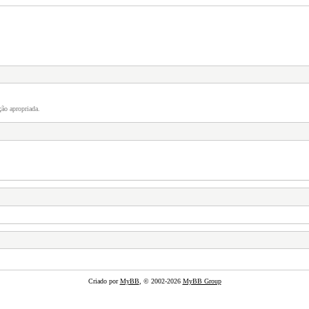
ão apropriada.
Criado por
MyBB
, © 2002-2026
MyBB Group