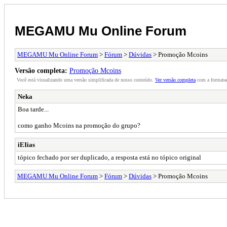
MEGAMU Mu Online Forum
MEGAMU Mu Online Forum
>
Fórum
>
Dúvidas
> Promoção Mcoins
Versão completa:
Promoção Mcoins
Você está visualizando uma versão simplificada de nosso conteúdo.
Ver versão completa
com a formataç
Neka
Boa tarde...
como ganho Mcoins na promoção do grupo?
iEIias
tópico fechado por ser duplicado, a resposta está no tópico original
MEGAMU Mu Online Forum
>
Fórum
>
Dúvidas
> Promoção Mcoins