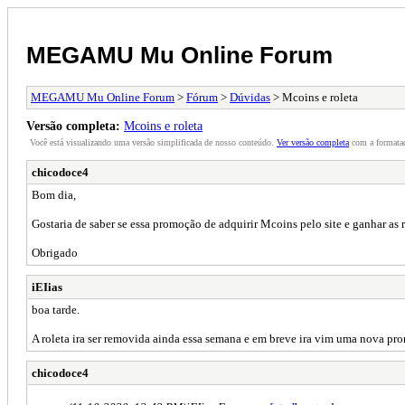
MEGAMU Mu Online Forum
MEGAMU Mu Online Forum
>
Fórum
>
Dúvidas
> Mcoins e roleta
Versão completa:
Mcoins e roleta
Você está visualizando uma versão simplificada de nosso conteúdo.
Ver versão completa
com a formataç
chicodoce4
Bom dia,
Gostaria de saber se essa promoção de adquirir Mcoins pelo site e ganhar as
Obrigado
iEIias
boa tarde.
A roleta ira ser removida ainda essa semana e em breve ira vim uma nova pro
chicodoce4