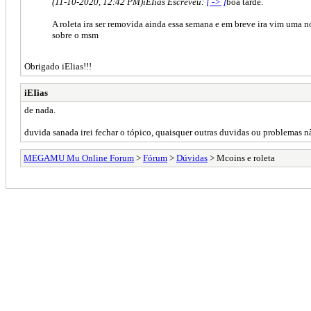
(11-10-2020, 12:42 PM)
iEIias Escreveu:
[ -> ]
boa tarde.
A roleta ira ser removida ainda essa semana e em breve ira vim uma n
sobre o msm
Obrigado iElias!!!
iEIias
de nada.
duvida sanada irei fechar o tópico, quaisquer outras duvidas ou problemas n
MEGAMU Mu Online Forum
>
Fórum
>
Dúvidas
> Mcoins e roleta