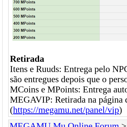
Retirada
Itens e Ruuds: Entrega pelo NP
são entregues depois que o pers
MCoins e MPoints: Entrega aut
MEGAVIP: Retirada na página d
(
https://megamu.net/panel/vip
)
MEGAMU Mu Online Forum