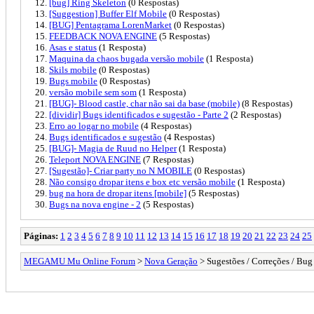
[bug] Ring Skeleton
(0 Respostas)
[Suggestion] Buffer Elf Mobile
(0 Respostas)
[BUG] Pentagrama LorenMarket
(0 Respostas)
FEEDBACK NOVA ENGINE
(5 Respostas)
Asas e status
(1 Resposta)
Maquina da chaos bugada versão mobile
(1 Resposta)
Skils mobile
(0 Respostas)
Bugs mobile
(0 Respostas)
versão mobile sem som
(1 Resposta)
[BUG]- Blood castle, char não sai da base (mobile)
(8 Respostas)
[dividir] Bugs identificados e sugestão - Parte 2
(2 Respostas)
Erro ao logar no mobile
(4 Respostas)
Bugs identificados e sugestão
(4 Respostas)
[BUG]- Magia de Ruud no Helper
(1 Resposta)
Teleport NOVA ENGINE
(7 Respostas)
[Sugestão]- Criar party no N MOBILE
(0 Respostas)
Não consigo dropar itens e box etc versão mobile
(1 Resposta)
bug na hora de dropar itens [mobile]
(5 Respostas)
Bugs na nova engine - 2
(5 Respostas)
Páginas:
1
2
3
4
5
6
7
8
9
10
11
12
13
14
15
16
17
18
19
20
21
22
23
24
25
MEGAMU Mu Online Forum
>
Nova Geração
> Sugestões / Correções / Bug