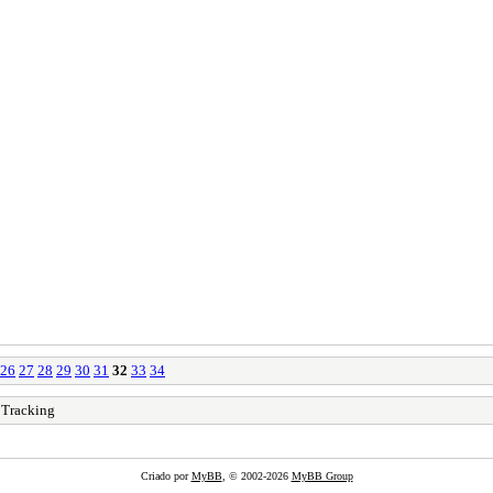
26
27
28
29
30
31
32
33
34
 Tracking
Criado por
MyBB
, © 2002-2026
MyBB Group