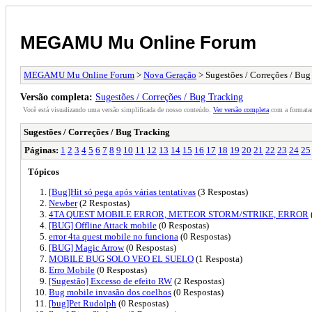
MEGAMU Mu Online Forum
MEGAMU Mu Online Forum
>
Nova Geração
> Sugestões / Correções / Bug
Versão completa:
Sugestões / Correções / Bug Tracking
Você está visualizando uma versão simplificada de nosso conteúdo.
Ver versão completa
com a formataç
Sugestões / Correções / Bug Tracking
Páginas:
1
2
3
4
5
6
7
8
9
10
11
12
13
14
15
16
17
18
19
20
21
22
23
24
25
Tópicos
[Bug]Hit só pega após várias tentativas
(3 Respostas)
Newber
(2 Respostas)
4TA QUEST MOBILE ERROR, METEOR STORM/STRIKE, ERROR
[BUG] Offline Attack mobile
(0 Respostas)
error 4ta quest mobile no funciona
(0 Respostas)
[BUG] Magic Arrow
(0 Respostas)
MOBILE BUG SOLO VEO EL SUELO
(1 Resposta)
Erro Mobile
(0 Respostas)
[Sugestão] Excesso de efeito RW
(2 Respostas)
Bug mobile invasão dos coelhos
(0 Respostas)
[bug]Pet Rudolph
(0 Respostas)