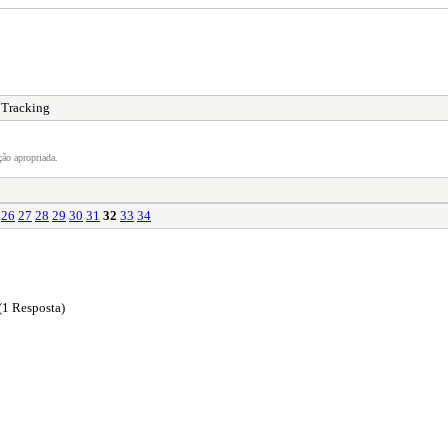
 Tracking
ão apropriada.
26
27
28
29
30
31
32
33
34
(1 Resposta)