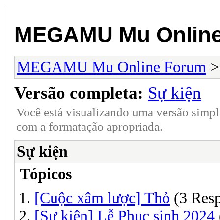
MEGAMU Mu Online
MEGAMU Mu Online Forum
Versão completa:
Sự kiện
Você está visualizando uma versão simpl
com a formatação apropriada.
Sự kiện
Tópicos
[Cuộc xâm lược] Thỏ
(3 Resp
[Sự kiện] Lễ Phục sinh 2024