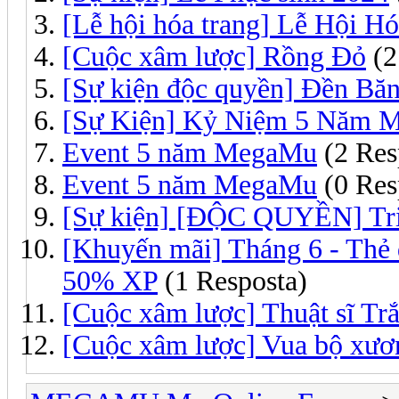
[Lễ hội hóa trang] Lễ Hội Hó
[Cuộc xâm lược] Rồng Đỏ
(2
[Sự kiện độc quyền] Đền Bă
[Sự Kiện] Kỷ Niệm 5 Nă
Event 5 năm MegaMu
(2 Res
Event 5 năm MegaMu
(0 Res
[Sự kiện] [ĐỘC QUYỀN] Tri
[Khuyến mãi] Tháng 6 - Thẻ 
50% XP
(1 Resposta)
[Cuộc xâm lược] Thuật sĩ Tr
[Cuộc xâm lược] Vua bộ xươ