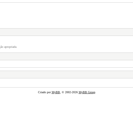
ão apropriada.
Criado por
MyBB
, © 2002-2026
MyBB Group