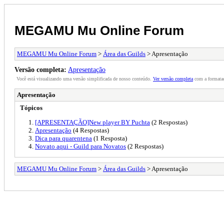
MEGAMU Mu Online Forum
MEGAMU Mu Online Forum
>
Área das Guilds
> Apresentação
Versão completa:
Apresentação
Você está visualizando uma versão simplificada de nosso conteúdo.
Ver versão completa
com a formataç
Apresentação
Tópicos
[APRESENTAÇÃO]New player BY Puchta
(2 Respostas)
Apresentação
(4 Respostas)
Dica para quarentena
(1 Resposta)
Novato aqui - Guild para Novatos
(2 Respostas)
MEGAMU Mu Online Forum
>
Área das Guilds
> Apresentação