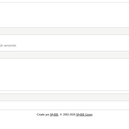
ão apropriada.
Criado por
MyBB
, © 2002-2026
MyBB Group