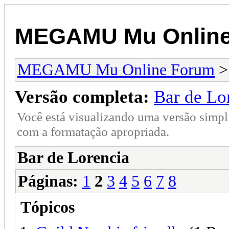
MEGAMU Mu Online
MEGAMU Mu Online Forum
Versão completa:
Bar de Lo
Você está visualizando uma versão simpl
com a formatação apropriada.
Bar de Lorencia
Páginas:
1
2
3
4
5
6
7
8
Tópicos