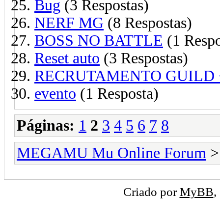
Bug
(3 Respostas)
NERF MG
(8 Respostas)
BOSS NO BATTLE
(1 Respo
Reset auto
(3 Respostas)
RECRUTAMENTO GUILD <
evento
(1 Resposta)
Páginas:
1
2
3
4
5
6
7
8
MEGAMU Mu Online Forum
Criado por
MyBB
,