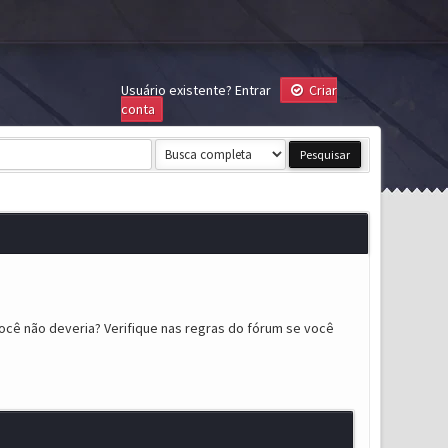
Usuário existente?
Entrar
Criar
conta
ocê não deveria? Verifique nas regras do fórum se você