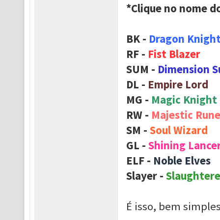
*Clique no nome do
BK -
Dragon Knigh
RF -
Fist Blazer
SUM -
Dimension 
DL -
Empire Lord
MG -
Magic Knight
RW -
Majestic Run
SM -
Soul Wizard
GL -
Shining Lance
ELF -
Noble Elves
Slayer -
Slaughter
É isso, bem simples 