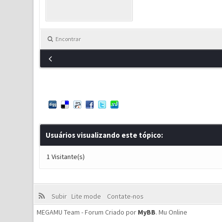
Encontrar
Usuários visualizando este tópico:
1 Visitante(s)
Subir
Lite mode
Contate-nos
MEGAMU Team - Forum Criado por
MyBB
.
Mu Online