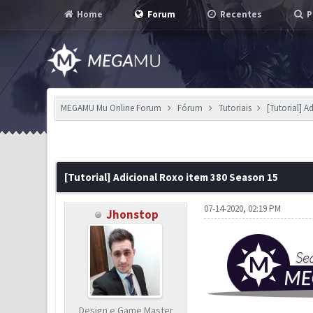
Home
Forum
Recentes
P
MEGAMU Mu Online Forum
Fórum
Tutoriais
[Tutorial] 
1 Voto(s) - 3 em Média
1
2
3
4
5
[Tutorial] Adicional Roxo item 380 Season 15
07-14-2020, 02:19 PM
Jhonstop
Design e Game Master