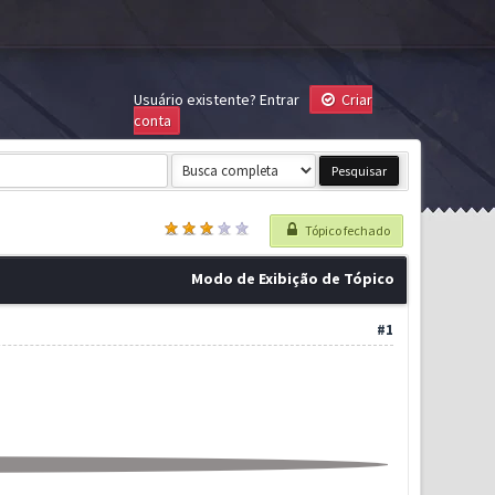
Usuário existente?
Entrar
Criar
conta
Tópico fechado
Modo de Exibição de Tópico
#1