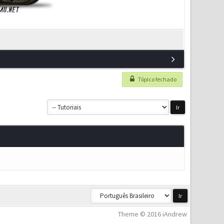
Tópico fechado
Theme © 2016 iAndrew