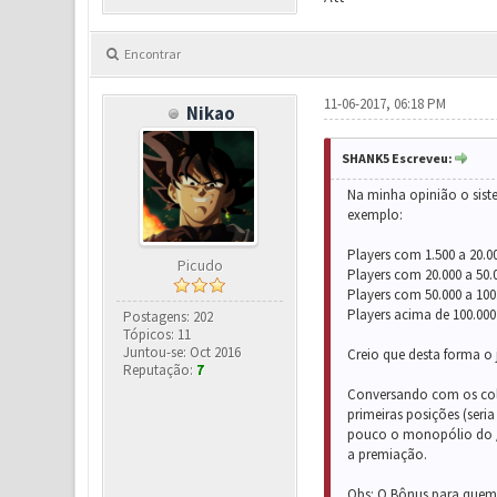
Encontrar
11-06-2017, 06:18 PM
Nikao
SHANK5 Escreveu:
Na minha opinião o siste
exemplo:
Players com 1.500 a 20.0
Picudo
Players com 20.000 a 50.
Players com 50.000 a 100
Players acima de 100.00
Postagens: 202
Tópicos: 11
Juntou-se: Oct 2016
Creio que desta forma o 
Reputação:
7
Conversando com os coleg
primeiras posições (seria
pouco o monopólio do /B
a premiação.
Obs: O Bônus para quem e