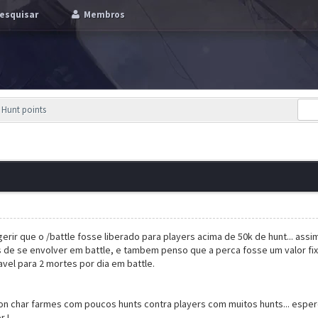
esquisar
Membros
 Hunt points
erir que o /battle fosse liberado para players acima de 50k de hunt... ass
 de se envolver em battle, e tambem penso que a perca fosse um valor fixo
avel para 2 mortes por dia em battle.
 con char farmes com poucos hunts contra players com muitos hunts... esp
r !