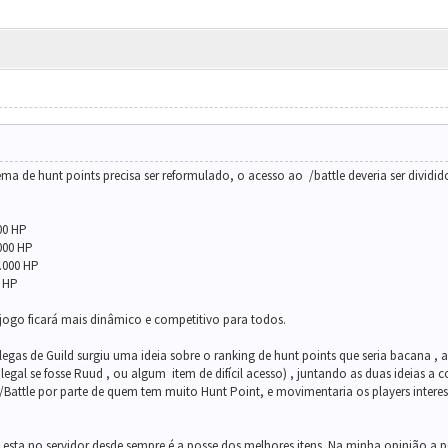
ma de hunt points precisa ser reformulado, o acesso ao /battle deveria ser dividi
00 HP
000 HP
.000 HP
0 HP
jogo ficará mais dinâmico e competitivo para todos.
as de Guild surgiu uma ideia sobre o ranking de hunt points que seria bacana , a id
 legal se fosse Ruud , ou algum item de difícil acesso) , juntando as duas ideias a
attle por parte de quem tem muito Hunt Point, e movimentaria os players interes
sta no servidor desde sempre é a posse dos melhores itens. Na minha opinião a pos