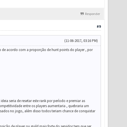
Responder
#9
(11-06-2017, 03:16 PM)
do de acordo com a proporção de hunt points do player , por
eia seria de resetar este rank por período e premiar as
 competitividade entre os players aumentaria , quebraria um
sados no jogo, além disso todos teriam chance de conquistar
ição de player ou guild mais forte do servidor tem que ser