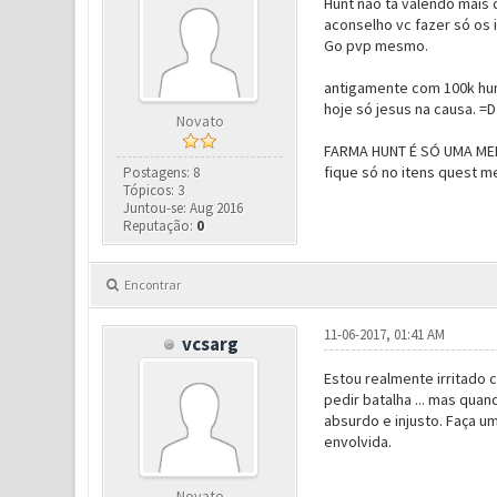
Hunt não tá valendo mais
aconselho vc fazer só os 
Go pvp mesmo.
antigamente com 100k hun
hoje só jesus na causa. =D
Novato
FARMA HUNT É SÓ UMA MER
fique só no itens quest 
Postagens: 8
Tópicos: 3
Juntou-se: Aug 2016
Reputação:
0
Encontrar
11-06-2017, 01:41 AM
vcsarg
Estou realmente irritado
pedir batalha ... mas qu
absurdo e injusto. Faça 
envolvida.
Novato