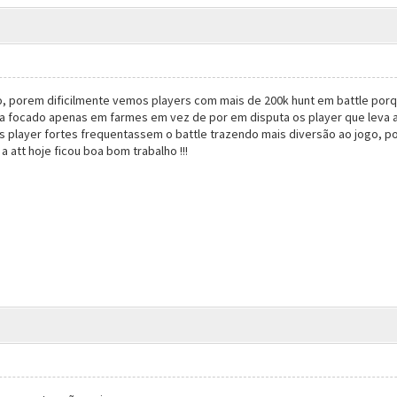
, porem dificilmente vemos players com mais de 200k hunt em battle porq
sta focado apenas em farmes em vez de por em disputa os player que leva a
 player fortes frequentassem o battle trazendo mais diversão ao jogo, poi
 att hoje ficou boa bom trabalho !!!