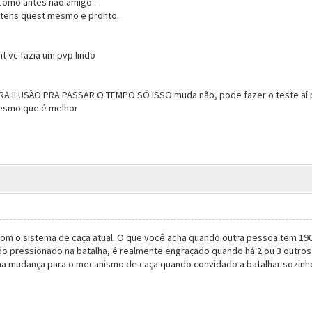
 como antes não amigo .
itens quest mesmo e pronto .
t vc fazia um pvp lindo
A ILUSÃO PRA PASSAR O TEMPO SÓ ISSO muda não, pode fazer o teste aí p
mesmo que é melhor
 com o sistema de caça atual. O que você acha quando outra pessoa tem 19
ando pressionado na batalha, é realmente engraçado quando há 2 ou 3 outr
uma mudança para o mecanismo de caça quando convidado a batalhar sozinh