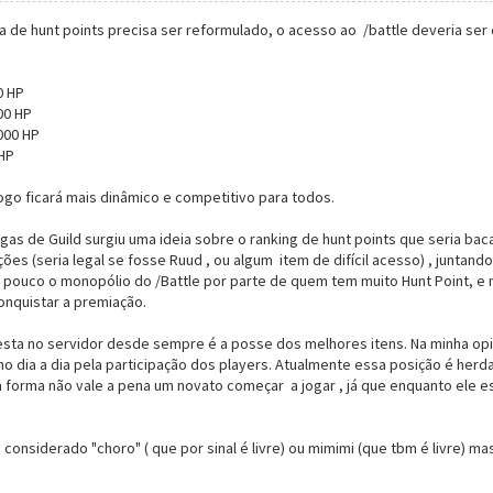
a de hunt points precisa ser reformulado, o acesso ao /battle deveria ser
0 HP
00 HP
000 HP
 HP
ogo ficará mais dinâmico e competitivo para todos.
s de Guild surgiu uma ideia sobre o ranking de hunt points que seria bacan
ões (seria legal se fosse Ruud , ou algum item de difícil acesso) , juntand
 pouco o monopólio do /Battle por parte de quem tem muito Hunt Point, e 
onquistar a premiação.
ta no servidor desde sempre é a posse dos melhores itens. Na minha opini
no dia a dia pela participação dos players. Atualmente essa posição é he
 forma não vale a pena um novato começar a jogar , já que enquanto ele es
 considerado "choro" ( que por sinal é livre) ou mimimi (que tbm é livre) ma