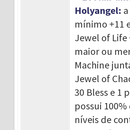
Holyangel:
a 
mínimo +11 e
Jewel of Life
maior ou men
Machine junt
Jewel of Chao
30 Bless e 1 
possui 100% 
níveis de con