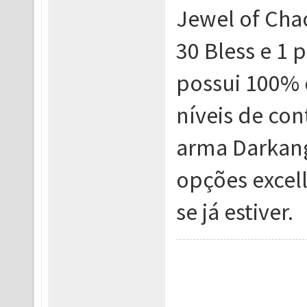
Jewel of Chao
30 Bless e 1 
possui 100% 
níveis de con
arma Darkang
opções excell
se já estiver.