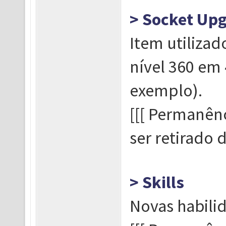
> Socket Up
Item utiliza
nível 360 em
exemplo).
[[[ Permanênc
ser retirado da
> Skills
Novas habilid