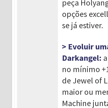
peça Holyang
opções excell
se já estiver.
> Evoluir um
Darkangel:
a
no mínimo +1
de Jewel of L
maior ou men
Machine junt