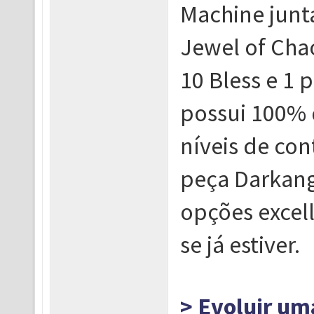
Machine junt
Jewel of Chao
10 Bless e 1 
possui 100% 
níveis de con
peça Darkang
opções excell
se já estiver.
> Evoluir um