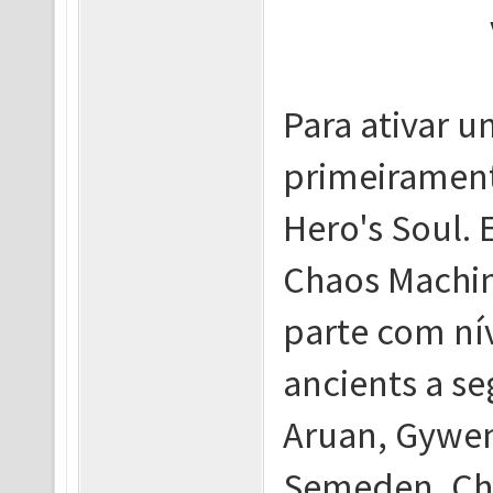
Para ativar 
primeirament
Hero's Soul. 
Chaos Machin
parte com ní
ancients a se
Aruan, Gywen
Semeden, Chr