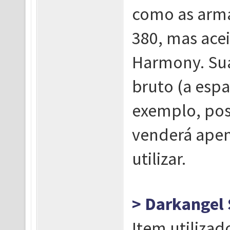
como as arma
380, mas ace
Harmony. Sua
bruto (a esp
exemplo, pos
venderá apen
utilizar.
> Darkangel 
Item utiliza