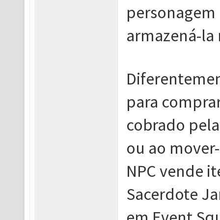
personagem 
armazená-la 
Diferentemen
para comprar
cobrado pela
ou ao mover-
NPC vende it
Sacerdote Ja
em Event Squ