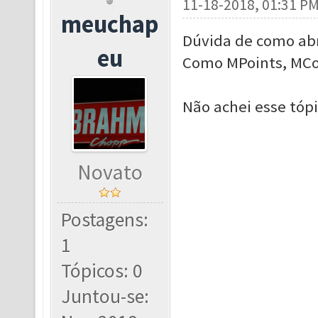
11-18-2018, 01:31 P
meuchap
Dúvida de como abr
eu
Como MPoints, MCoin
Não achei esse tóp
Novato
Postagens:
1
Tópicos: 0
Juntou-se: