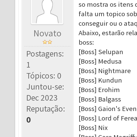
so mostra os itens 
falta um topico so
conseguir ou o ata
Novato
Abaixo, estarão re
boss:
[Boss] Selupan
Postagens:
[Boss] Medusa
1
[Boss] Nightmare
Tópicos: 0
[Boss] Kundun
Juntou-se:
[Boss] Erohim
Dec 2023
[Boss] Balgass
Reputação:
[Boss] Gaion's Even
[Boss] Lord of Fere
0
[Boss] Nix