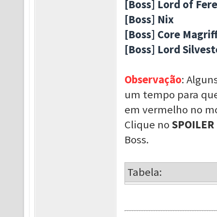
[Boss] Lord of Fer
[Boss] Nix
[Boss] Core Magrif
[Boss] Lord Silvest
Observação
: Algun
um tempo para que
em vermelho no mo
Clique no
SPOILER
Boss.
Tabela: