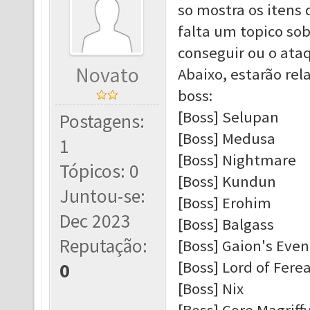
so mostra os itens 
falta um topico so
conseguir ou o ata
Novato
Abaixo, estarão re
boss:
[Boss] Selupan
Postagens:
[Boss] Medusa
1
[Boss] Nightmare
Tópicos: 0
[Boss] Kundun
Juntou-se:
[Boss] Erohim
Dec 2023
[Boss] Balgass
Reputação:
[Boss] Gaion's Even
[Boss] Lord of Fere
0
[Boss] Nix