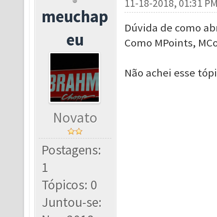
11-18-2018, 01:31 P
meuchap
Dúvida de como abr
eu
Como MPoints, MCoin
Não achei esse tóp
Novato
Postagens:
1
Tópicos: 0
Juntou-se: