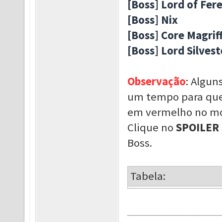
[Boss] Lord of Fer
[Boss] Nix
[Boss] Core Magrif
[Boss] Lord Silvest
Observação
: Algun
um tempo para que
em vermelho no mo
Clique no
SPOILER
Boss.
Tabela: