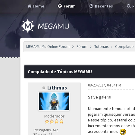
Home
Forum
Recentes
P
MEGAMU Mu Online Forum
Fórum
Tutoriais
Compilado 
12 Voto(s) - 3.33 em Média
1
2
3
4
5
Compilado de Tópicos MEGAMU
08-20-2017, 04:04 PM
Lithmus
Salve galera!
Ultimamente temos notado
jogaram quaisquer versão
Moderador
Nesse tópico, estarei col
Incrementaremos esse tó
Postagens: 447
acrescentarmos
Tópicos: 24