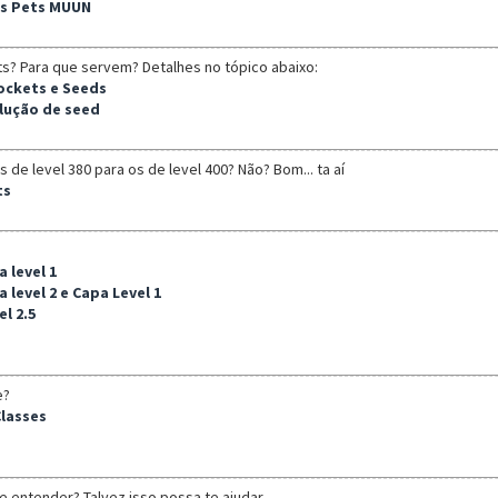
os Pets MUUN
s? Para que servem? Detalhes no tópico abaixo:
Sockets e Seeds
olução de seed
 de level 380 para os de level 400? Não? Bom... ta aí
ts
a level 1
a level 2 e Capa Level 1
l 2.5
e?
Classes
 de entender? Talvez isso possa te ajudar