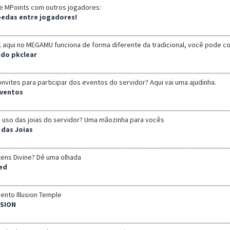
e MPoints com outros jogadores:
oedas entre jogadores!
aqui no MEGAMU funciona de forma diferente da tradicional, você pode con
do pkclear
nvites para participar dos eventos do servidor? Aqui vai uma ajudinha.
Eventos
o uso das joias do servidor? Uma mãozinha para vocês
 das Joias
tens Divine? Dê uma olhada
sed
ento Illusion Temple
USION