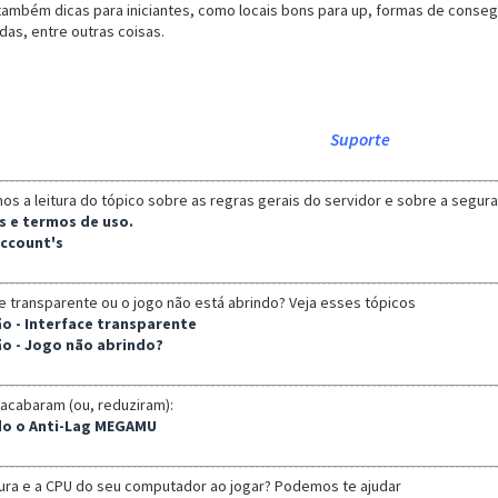
 também dicas para iniciantes, como locais bons para up, formas de consegu
das, entre outras coisas.
Suporte
s a leitura do tópico sobre as regras gerais do servidor e sobre a segura
s e termos de uso.
account's
 transparente ou o jogo não está abrindo? Veja esses tópicos
ção - Interface transparente
ção - Jogo não abrindo?
cabaram (ou, reduziram):
ndo o Anti-Lag MEGAMU
ra e a CPU do seu computador ao jogar? Podemos te ajudar