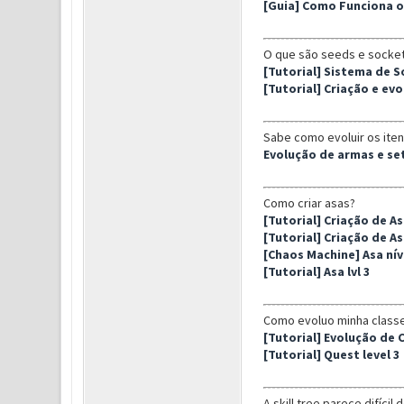
[Guia] Como Funciona 
O que são seeds e socket
[Tutorial] Sistema de 
[Tutorial] Criação e ev
Sabe como evoluir os itens
Evolução de armas e se
Como criar asas?
[Tutorial] Criação de As
[Tutorial] Criação de As
[Chaos Machine] Asa níve
[Tutorial] Asa lvl 3
Como evoluo minha class
[Tutorial] Evolução de 
[Tutorial] Quest level 3
A skill tree parece difícil