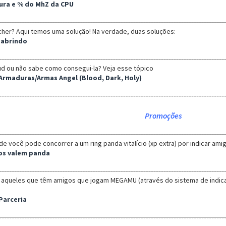
ura e % do MhZ da CPU
cher? Aqui temos uma solução! Na verdade, duas soluções:
 abrindo
 ou não sabe como consegui-la? Veja esse tópico
e Armaduras/Armas Angel (Blood, Dark, Holy)
Promoções
você pode concorrer a um ring panda vitalício (xp extra) por indicar ami
os valem panda
a aqueles que têm amigos que jogam MEGAMU (através do sistema de indic
Parceria