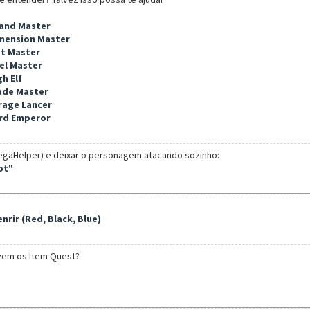
rand Master
imension Master
st Master
uel Master
gh Elf
lade Master
irage Lancer
ord Emperor
egaHelper) e deixar o personagem atacando sozinho:
ot"
nrir (Red, Black, Blue)
vem os Item Quest?