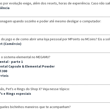
por evolução exige, além dos resets, horas de experiência. Caso não sai
iência
ersonagem upando sozinho e poder até mesmo desligar o computador:
do jogo e de como abrir uma loja pessoal por MPoints ou MCoins? Eis a sol
et (Comércio)
a o sistema elemental no MEGAMU?
ental - parte 1
emental Capsule & Elemental Powder
l 300
rrteis
ãs, Pet's e Rings do Shop X? Veja nesse tópico:
's e Rings especiais
queles bichinhos maneiros que te acompanham?