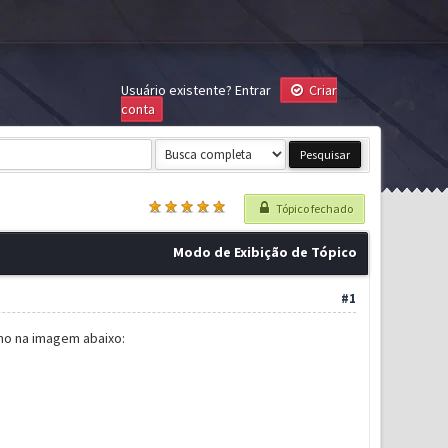
Usuário existente?
Entrar
Criar
conta
Tópico fechado
Modo de Exibição de Tópico
#1
mo na imagem abaixo: