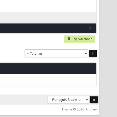
Tópico fechado
Theme © 2016 iAndrew