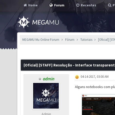
Home
Forum
Recentes
P
MEGAMU Mu Online Forum
Fórum
Tutoriais
[Oficial] [S
2 Voto(s) - 5 em Média
1
2
3
4
5
[Oficial] [STAFF] Resolução - Interface transparent
04-14-2017, 03:00 AM
admin
Alguns notebooks com pla
Admin