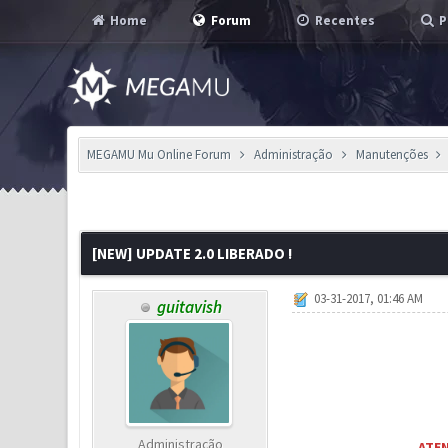
Home
Forum
Recentes
P
MEGAMU Mu Online Forum
Administração
Manutenções
0 Voto(s) - 0 em Média
1
2
3
4
5
[NEW] UPDATE 2.0 LIBERADO !
03-31-2017, 01:46 AM
guitavish
Administração
ATE