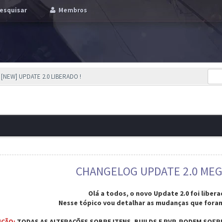
esquisar
Membros
[NEW] UPDATE 2.0 LIBERADO !
CHANGELOG UPDATE 2.0 ME
Olá a todos, o novo Update 2.0 foi libera
Nesse tópico vou detalhar as mudanças que foram
NÇÃO:
TODAS AS ALTERAÇÕES SOBRE ITENS, BUILDS E PVP, PODEM SOFR