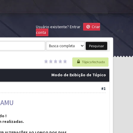
Usuário existente?
Entrar
Criar
conta
Tópico fechado
Modo de Exibição de Tópico
#1
GAMU
do !
 realizadas.
ER ALTERAÇÕES AO LONGO DOS DIAS.