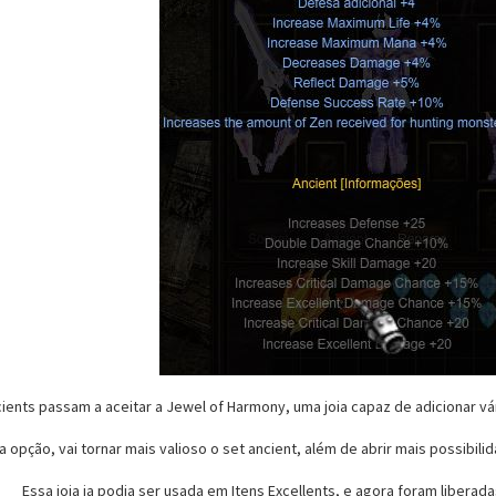
ients passam a aceitar a Jewel of Harmony, uma joia capaz de adicionar vár
opção, vai tornar mais valioso o set ancient, além de abrir mais possibili
Essa joia ja podia ser usada em Itens Excellents, e agora foram liberad