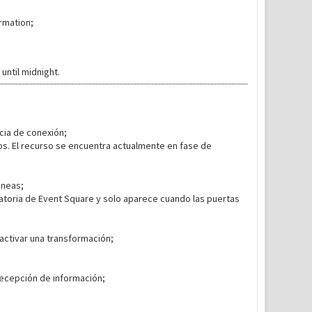
rmation;
ntil midnight.
cia de conexión;
s. El recurso se encuentra actualmente en fase de
áneas;
atoria de Event Square y solo aparece cuando las puertas
activar una transformación;
recepción de información;