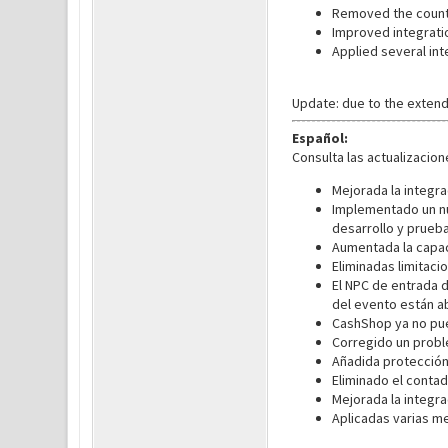
Removed the countd
Improved integratio
Applied several in
Update: due to the exten
Español:
Consulta las actualizacio
Mejorada la integra
Implementado un nu
desarrollo y prueb
Aumentada la capac
Eliminadas limitaci
El NPC de entrada 
del evento están ab
CashShop ya no pue
Corregido un probl
Añadida protección
Eliminado el contad
Mejorada la integr
Aplicadas varias m