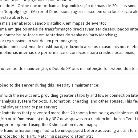
es do Mu Online que impediam a disponibilização de mais de 20 salas simul
o Doppelganger (Mirror of Dimensions) agora nasce em uma localização a
 estão abertos;
 mais ser aberto usando o atalho X em mapas de evento;
ema em que os anéis de transformação precisavam ser desequipados ante
o contra brute-force em tentativas de senha no Party Matching;
or regressivo ao sair de um personagem;
ação com o sistema de dashboard, reduzindo atrasos ocasionais no receb
 melhorias internas de performance e correções para crashes ocasionais;
 no tempo de manutenção, o Double XP pós-manutenção foi estendido até a
lied to the server during this Tuesday's maintenance:
n with the new client, providing greater stability and lower connection lat
analysis system for bots, automation, cheating, and other abuses. This fe
cal player capacity per server;
limitations that prevented more than 20 rooms from being available simul
Mirror of Dimensions) entry NPC now spawns in a random location in Event
nger be opened using the X shortcut on event maps;
e transformation rings had to be unequipped before activating a transform
protection for Party Matching password attempts;