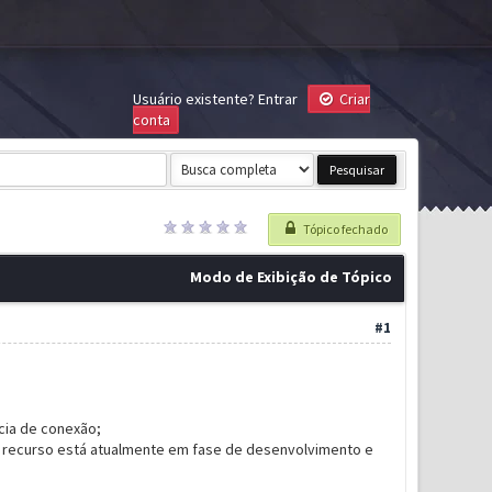
Usuário existente?
Entrar
Criar
conta
Tópico fechado
Modo de Exibição de Tópico
#1
cia de conexão;
 recurso está atualmente em fase de desenvolvimento e