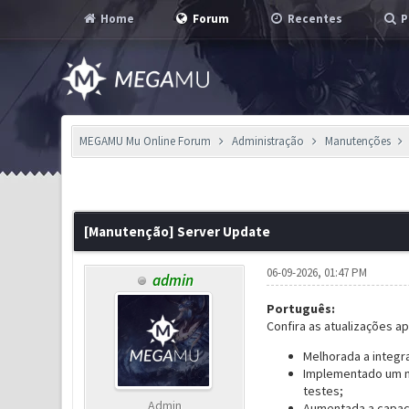
Home
Forum
Recentes
P
MEGAMU Mu Online Forum
Administração
Manutenções
0 Voto(s) - 0 em Média
1
2
3
4
5
[Manutenção] Server Update
06-09-2026, 01:47 PM
admin
Português:
Confira as atualizações a
Melhorada a integr
Implementado um no
testes;
Admin
Aumentada a capaci