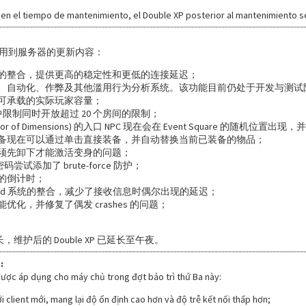
 en el tiempo de mantenimiento, el Double XP posterior al mantenimiento s
用到服务器的更新内容：
的整合，提供更高的稳定性和更低的连接延迟；
、自动化、作弊及其他滥用行为分析系统。该功能目前仍处于开发与测试
可承载的实际玩家容量；
ne 中限制同时开放超过 20 个房间的限制；
(Mirror of Dimensions) 的入口 NPC 现在会在 Event Square 的
备现在可以通过单击直接装备，并自动替换当前已装备的物品；
须先卸下才能激活变身的问题；
ng 密码尝试添加了 brute-force 防护；
的倒计时；
board 系统的整合，减少了接收信息时偶尔出现的延迟；
优化，并修复了偶发 crashes 的问题；
长，维护后的 Double XP 已延长至午夜。
:
ược áp dụng cho máy chủ trong đợt bảo trì thứ Ba này:
ới client mới, mang lại độ ổn định cao hơn và độ trễ kết nối thấp hơn;