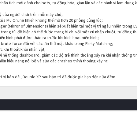
 phân tích mới dành cho bots, tự động hóa, gian lận và các hành vi lạm dụng k
ý của người chơi trên mỗi máy chủ;
của Mu Online khiến không thể mở hơn 20 phòng cùng lúc;
r (Mirror of Dimensions) hiện sẽ xuất hiện tại một vị trí ngẫu nhiên trong E
ị trong túi đồ hiện có thể được trang bị chỉ với một cú nhấp chuột, tự động 
iến hình phải được tháo ra trước khi kích hoạt biến hình;
rute-force đối với các lần thử mật khẩu trong Party Matching;
 khi thoát khỏi nhân vật;
ới hệ thống dashboard, giảm các độ trễ thỉnh thoảng xảy ra khi nhận thông tin
hiện hiệu năng nội bộ và sửa các crashes thỉnh thoảng xảy ra;
rì bị kéo dài, Double XP sau bảo trì đã được gia hạn đến nửa đêm.