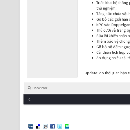
Triển khai hệ thống
thử nghiệm;
Tăng sức chứa vật l
Gỡ bỏ các giới hạn 
NPC vào Doppelgange
Thú cưỡi và trang b
Sửa lỗi khiến nhẫn b
Thêm bảo vệ chống b
Gỡ bỏ bộ đếm ngược
Cải thiện tích hợp v
Áp dụng nhiều cải t
Update: do thời gian bảo t
Encontrar