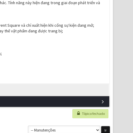
hác. Tính năng này hiện đang trong giai đoạn phát triển và
vent Square và chỉ xuất hiện khi cổng sự kiện đang mở;
thay thế vật phẩm đang được trang bị;
;
Tópico fechado