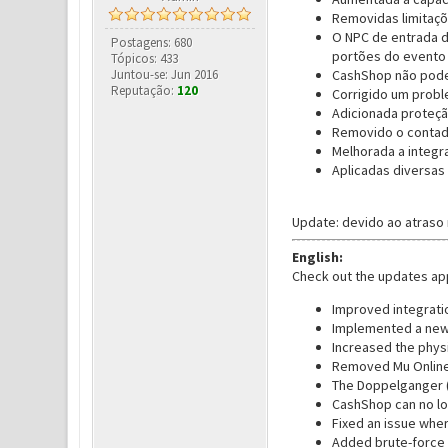
Removidas limitaçõ
O NPC de entrada d
Postagens: 680
portões do evento
Tópicos: 433
Juntou-se: Jun 2016
CashShop não pode
Reputação:
120
Corrigido um probl
Adicionada proteçã
Removido o contad
Melhorada a integr
Aplicadas diversas
Update: devido ao atraso
English:
Check out the updates app
Improved integratio
Implemented a new 
Increased the physi
Removed Mu Online 
The Doppelganger (
CashShop can no lo
Fixed an issue wher
Added brute-force 