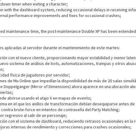
own timer when exiting a character;
n with the dashboard system, reducing occasional delays in receiving info
ternal performance improvements and fixes for occasional crashes;
ded maintenance time, the post-maintenance Double XP has been extended u
nes aplicadas al servidor durante el mantenimiento de este martes:
ción con el nuevo cliente, proporcionando mayor estabilidad y menor laten
evo sistema de análisis de bots, automatizaciones, trampas y otros abuso
as;
idad física de jugadores por servidor;
ones de Mu Online que impedían la disponibilidad de más de 20 salas simult
de Doppelganger (Mirror of Dimensions) ahora aparece en una ubicación ale
iertas;
de abrirse usando el atajo X en mapas de evento;
ema en el que los anillos de transformación debían desequiparse antes de 
 contra brute-force en intentos de contraseña del Party Matching;
or regresivo al salir de un personaje;
ación con el sistema de dashboard, reduciendo retrasos ocasionales en la 
ejoras internas de rendimiento y correcciones para crashes ocasionales;