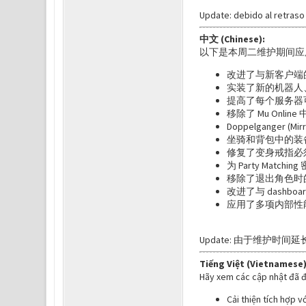
Update: debido al retraso
中文 (Chinese):
以下是本周二维护期间应
改进了与新客户端
实装了新的机器人
提高了每个服务器
移除了 Mu Onli
Doppelganger 
坐骑和背包中的装
修复了变身戒指必
为 Party Matchi
移除了退出角色时
改进了与 dash
应用了多项内部性能
Update: 由于维护时间延
Tiếng Việt (Vietnamese)
Hãy xem các cập nhật đã đ
Cải thiện tích hợp v