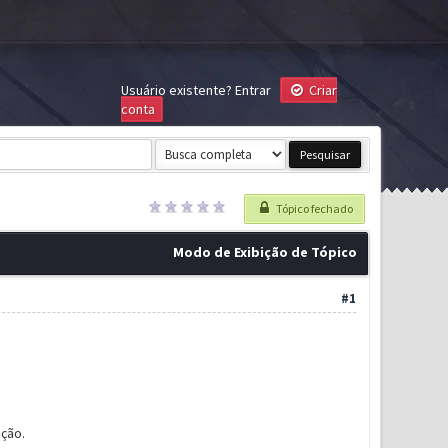
Usuário existente?
Entrar
Criar
conta
Tópico fechado
Modo de Exibição de Tópico
#1
ção.