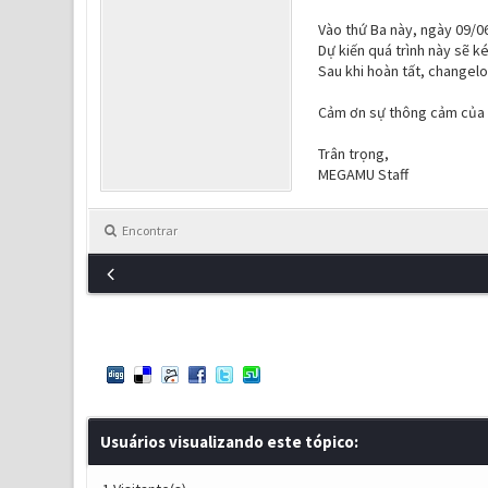
Vào thứ Ba này, ngày 09/06
Dự kiến quá trình này sẽ k
Sau khi hoàn tất, changel
Cảm ơn sự thông cảm của t
Trân trọng,
MEGAMU Staff
Encontrar
Usuários visualizando este tópico: