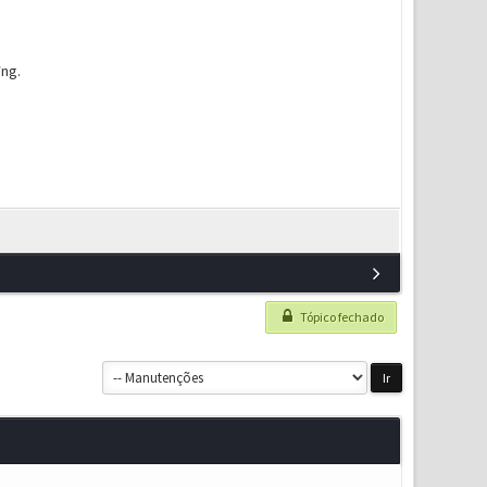
ờng.
Tópico fechado