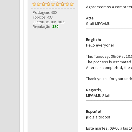
Agradecemos a compreen
Postagens: 680
Tópicos: 433
Atte.
Juntou-se: Jun 2016
Staff MEGAMU
Reputação:
120
English:
Hello everyone!
This Tuesday, 06/09 at 10:
The process is estimated 
After it is completed, the
Thank you all for your und
Regards,
MEGAMU Staff
Español:
¡Hola a todos!
Este martes, 09/06 a las 