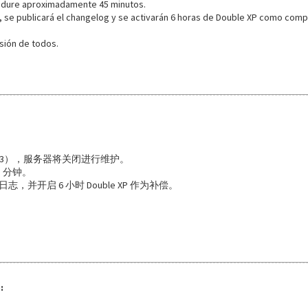
 dure aproximadamente 45 minutos.
n, se publicará el changelog y se activarán 6 horas de Double XP como com
ión de todos.
（GMT-3），服务器将关闭进行维护。
 分钟。
并开启 6 小时 Double XP 作为补偿。
: