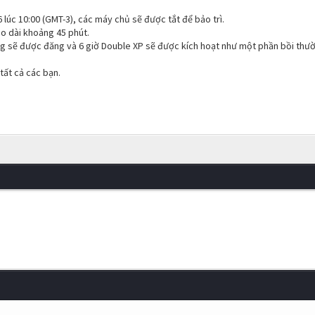
 lúc 10:00 (GMT-3), các máy chủ sẽ được tắt để bảo trì.
éo dài khoảng 45 phút.
og sẽ được đăng và 6 giờ Double XP sẽ được kích hoạt như một phần bồi thư
ất cả các bạn.