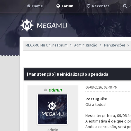
Home
Forum
Recentes
P
MEGAMU Mu Online Forum
Administração
Manutenções
0 Voto(s) - 0 em Média
1
2
3
4
5
[Manutenção] Reinicialização agendada
06-08-2026, 08:48 PM
admin
Português:
Olá a todos!
Nesta terça-feira, 09/06 
A estimativa é de que o 
Após a conclusão, será p
Admin