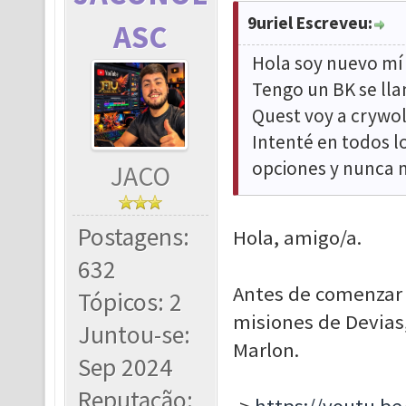
9uriel Escreveu:
ASC
Hola soy nuevo mí 
Tengo un BK se ll
Quest voy a crywolf
Intenté en todos lo
opciones y nunca 
JACO
Postagens:
Hola, amigo/a.
632
Antes de comenzar 
Tópicos: 2
misiones de Devias,
Juntou-se:
Marlon.
Sep 2024
Reputação: