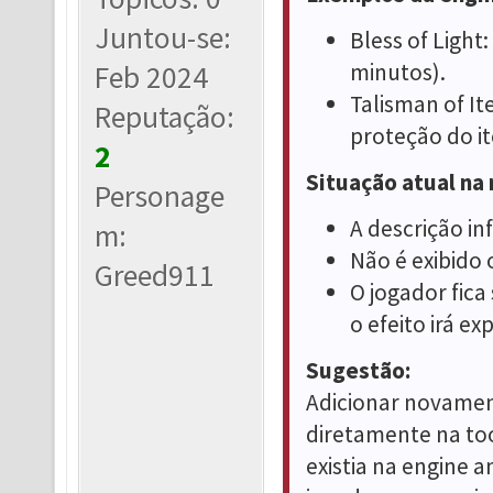
Juntou-se:
Bless of Light
minutos).
Feb 2024
Talisman of It
Reputação:
proteção do it
2
Situação atual na
Personage
A descrição in
m:
Não é exibido 
Greed911
O jogador fic
o efeito irá exp
Sugestão:
Adicionar novamen
diretamente na to
existia na engine a