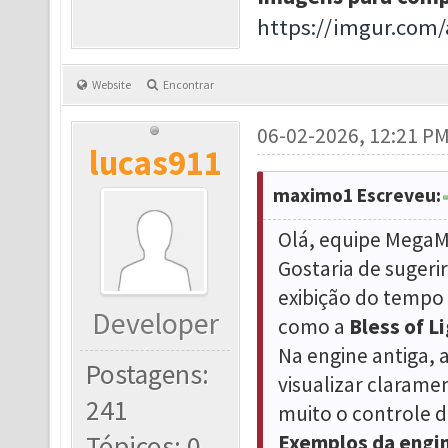
https://imgur.com
Website
Encontrar
06-02-2026, 12:21 P
lucas911
maximo1 Escreveu:
Olá, equipe Mega
Gostaria de sugeri
exibição do tempo
Developer
como a
Bless of L
Na engine antiga, 
Postagens:
visualizar clarame
241
muito o controle d
Tópicos: 0
Exemplos da engin