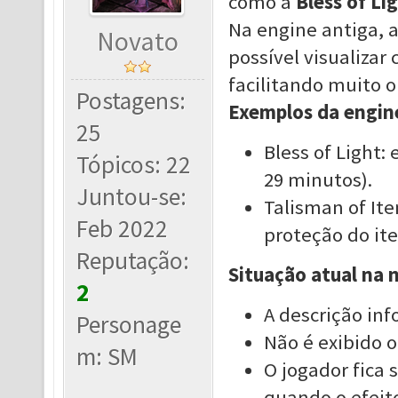
como a
Bless of Li
Na engine antiga, a
Novato
possível visualiza
facilitando muito o
Postagens:
Exemplos da engine
25
Bless of Light:
Tópicos: 22
29 minutos).
Juntou-se:
Talisman of Ite
Feb 2022
proteção do ite
Reputação:
Situação atual na 
2
A descrição inf
Personage
Não é exibido 
m: SM
O jogador fica
quando o efeito 