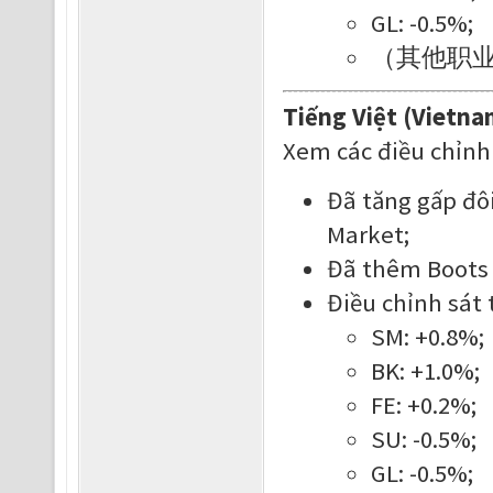
GL: -0.5%;
（其他职
Tiếng Việt (Vietna
Xem các điều chỉnh
Đã tăng gấp đô
Market;
Đã thêm Boots 
Điều chỉnh sát 
SM: +0.8%;
BK: +1.0%;
FE: +0.2%;
SU: -0.5%;
GL: -0.5%;