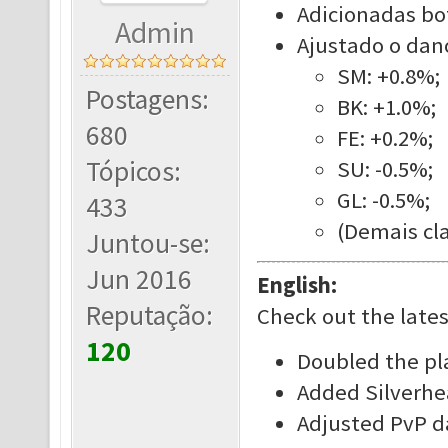
Adicionadas bot
Admin
Ajustado o dano
SM: +0.8%;
Postagens:
BK: +1.0%;
680
FE: +0.2%;
Tópicos:
SU: -0.5%;
GL: -0.5%;
433
(Demais cla
Juntou-se:
Jun 2016
English:
Reputação:
Check out the late
120
Doubled the pl
Added Silverhea
Adjusted PvP d