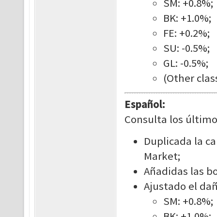
SM: +0.8%;
BK: +1.0%;
FE: +0.2%;
SU: -0.5%;
GL: -0.5%;
(Other clas
Español:
Consulta los último
Duplicada la ca
Market;
Añadidas las bo
Ajustado el dañ
SM: +0.8%;
BK: +1.0%;